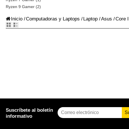
Ryzen 9 Gamer (2)
Inicio
/
Computadoras y Laptops
/
Laptop
/
Asus
/
Core 
Suscríbete al boletín
S
informativo