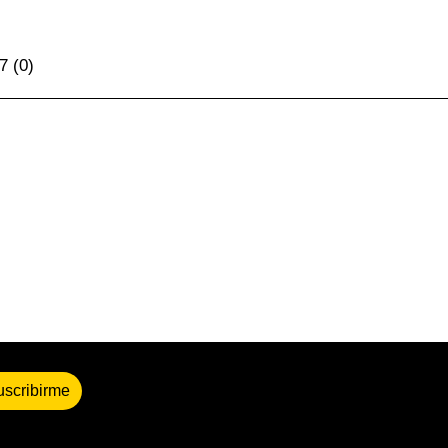
I7
(0)
uscribirme