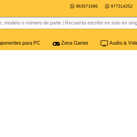
963971686
977314252
onentes para PC
Zona Gamer
Audio & Vid