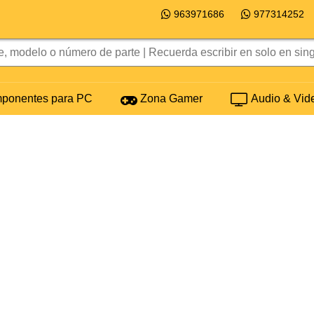
963971686
977314252
onentes para PC
Zona Gamer
Audio & Vid