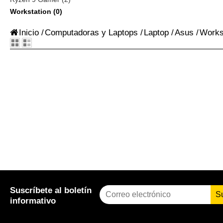
Workstation (0)
Inicio
/
Computadoras y Laptops
/
Laptop
/
Asus
/
Works
Suscríbete al boletín
S
informativo