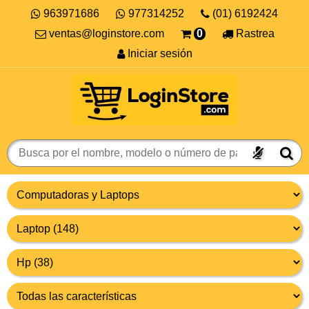
963971686
977314252
(01) 6192424
ventas@loginstore.com
0
Rastrea
Iniciar sesión