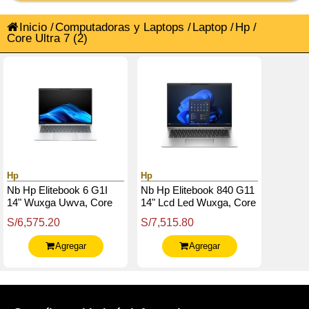
Inicio
/
Computadoras y Laptops
/
Laptop
/
Hp
/
Core Ultra 7
(2)
Hp
Hp
Nb Hp Elitebook 6 G1I
Nb Hp Elitebook 840 G11
14" Wuxga Uwva, Core
14" Lcd Led Wuxga, Core
Ultra 7 255U 2 / 5.2Ghz,
Ultra 7 155U, 4.8Ghz,
S/6,575.20
S/7,515.80
16Gb Ddr5, 512Gb Ssd
16Gb Ddr5-5600Mhz
M.2
Agregar
Agregar