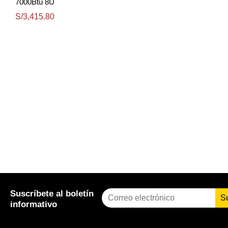
7000Btu 8U
S/3,415.80
Suscríbete al boletín
S
informativo