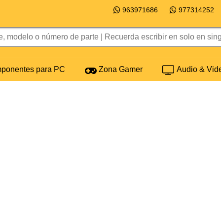
963971686
977314252
onentes para PC
Zona Gamer
Audio & Vid