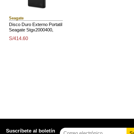
Seagate
Disco Duro Externo Portatil
Seagate Stgx2000400,
2Tb, Usb 3.0, Negro
S/414.60
Suscríbete al boletín
S