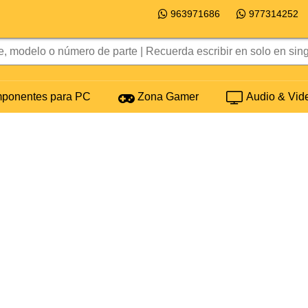
963971686
977314252
onentes para PC
Zona Gamer
Audio & Vid