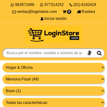
963971686
977314252
(01) 6192424
ventas@loginstore.com
0
Rastrea
Iniciar sesión