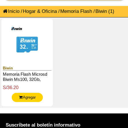
Inicio
/
Hogar & Oficina
/
Memoria Flash
/
Biwin
(1)
Biwin
Memoria Flash Microsd
Biwin Ms100, 32Gb,
Interfaz: Uhs-1, C10, U1,
S/36.20
V10, A1
Agregar
Suscríbete al boletín informativo