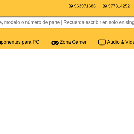
963971686
977314252
onentes para PC
Zona Gamer
Audio & Vid