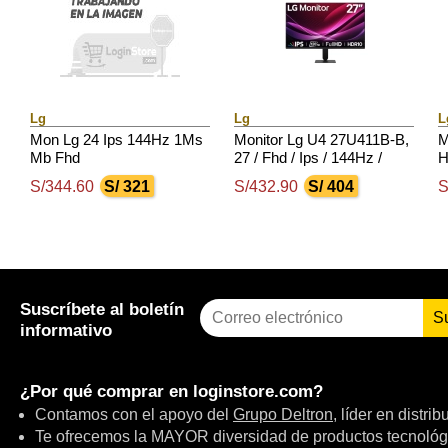
Lg
Lg
L
Mon Lg 24 Ips 144Hz 1Ms
Monitor Lg U4 27U411B-B,
M
Mb Fhd
27 / Fhd / Ips / 144Hz /
H
Hdmix1 /
S/344.60
S/ 321
S/432.90
S/ 404
S
Salida_Auriculares
(3.5Mm)
Suscríbete al boletín
S
informativo
¿Por qué comprar en
loginstore.com
?
Contamos con el apoyo del
Grupo Deltron
, líder en distri
Te ofrecemos la MAYOR diversidad de productos tecnológ