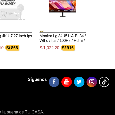
Lg
 4K U7 27 Inch Ips
Monitor Lg 34U511A-B, 34 /
Wfhd / Ips / 100Hz / Hdmi /
Dp / Headphones-Out (3-
10
S/ 868
S/1,022.20
S/ 916
Polos, Solo Sonido)
Síguenos
a la puerta de TU CASA.