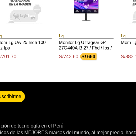
g
Lg
Lg
om Lg Uw 29 Inch 100
Monitor Lg Ultragear G4
Mom Lg
z Ips
27G440A-B 27 / Fhd / Ips /
240Hz / Hdmix2 / Dp /
/701.70
S/743.60
S/ 660
S/883.
Salida Para Auriculares
uscribirme
bución de tecnología en el Perú.
icos de las MEJORES marcas del mundo, al mejor precio, hast