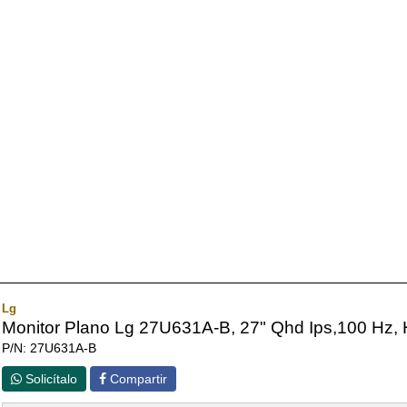
Lg
Monitor Plano Lg 27U631A-B, 27" Qhd Ips,100 Hz, 
P/N: 27U631A-B
Solicítalo
Compartir