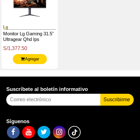
Lg
Monitor Lg Gaming 31.5"
Ultragear Qhd Ips
(2560X1440), 180Hz,
S/1,377.50
Hdmix2 / Dpx1 /
Headphone-Out X1
Agregar
Suscríbete al boletín informativo
Suscribirme
Síguenos