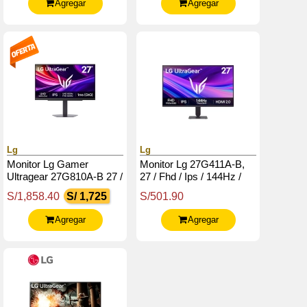
Agregar
Agregar
Lg
Lg
Monitor Lg Gamer
Monitor Lg 27G411A-B,
Ultragear 27G810A-B 27 /
27 / Fhd / Ips / 144Hz /
4K Uhd / Ips / 180Hz /
Hdmi / Dp / Usb /
S/1,858.40
S/ 1,725
S/501.90
Hdmix2 / Dp / Usb /
Headphones-Out (3-
Salida_Auriculares
Polos, Solo Sonido)
Agregar
Agregar