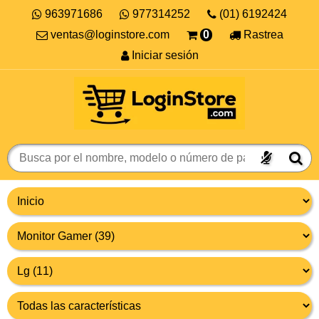
963971686
977314252
(01) 6192424
ventas@loginstore.com
0
Rastrea
Iniciar sesión