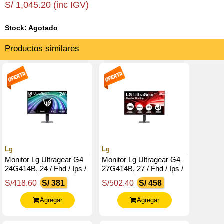
S/ 1,045.20 (inc IGV)
Stock: Agotado
Productos similares
Lg
Lg
Monitor Lg Ultragear G4
Monitor Lg Ultragear G4
24G414B, 24 / Fhd / Ips /
27G414B, 27 / Fhd / Ips /
144Hz / Hdmi / Dp /
144Hz / Hdmi / Dp /
S/418.60
S/ 381
S/502.40
S/ 458
Salida Para Auriculares
Salida Para Auriculares
(3.5Mm)
Agregar
Agregar