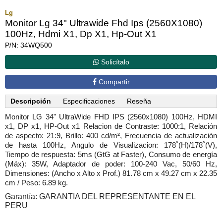
Lg
Monitor Lg 34" Ultrawide Fhd Ips (2560X1080)
100Hz, Hdmi X1, Dp X1, Hp-Out X1
P/N: 34WQ500
Solicítalo
Compartir
Descripción
Especificaciones
Reseña
Monitor LG 34" UltraWide FHD IPS (2560x1080) 100Hz, HDMI
x1, DP x1, HP-Out x1 Relacion de Contraste: 1000:1, Relación
de aspecto: 21:9, Brillo: 400 cd/m², Frecuencia de actualización
de hasta 100Hz, Angulo de Visualizacion: 178˚(H)/178˚(V),
Tiempo de respuesta: 5ms (GtG at Faster), Consumo de energía
(Máx): 35W, Adaptador de poder: 100-240 Vac, 50/60 Hz,
Dimensiones: (Ancho x Alto x Prof.) 81.78 cm x 49.27 cm x 22.35
cm / Peso: 6.89 kg.
Garantía: GARANTIA DEL REPRESENTANTE EN EL
PERU