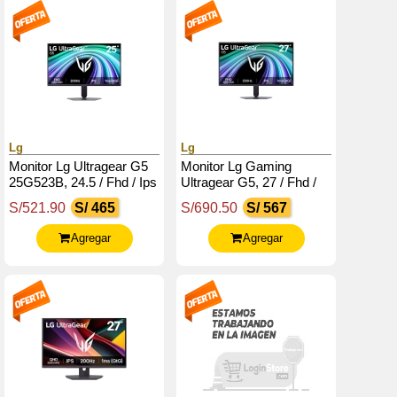
Lg
Lg
Monitor Lg Ultragear G5
Monitor Lg Gaming
25G523B, 24.5 / Fhd / Ips
Ultragear G5, 27 / Fhd /
/ 200Hz / Hdmi / Dp /
Ips / 200Hz / Hdmix2 / Dp
S/521.90
S/ 465
S/690.50
S/ 567
Salida_Auriculares
/ Salida_Auriculares (3-
(3.5Mm)
Polos)
Agregar
Agregar