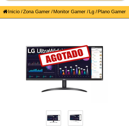
Inicio
/
Zona Gamer
/
Monitor Gamer
/
Lg
/
Plano Gamer