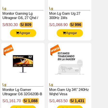
Lg
Lg
Monitor Gaming Lg
Mon Lg Gam Ug 27
Ultragear G6, 27 Qhd /
300Hz 1Ms
Ips / 200Hz / 1Ms (Gtg) /
S/930.30
S/ 809
S/1,068.90
S/ 996
Hdmi X2 / Dp /
Headphone-Out
Agregar
Agregar
Lg
Lg
Monitor Lg Gamer
Mon Gam Ug 34\" 240Hz
Ultragear G6 32G620B-B
Wqhd Vesa
32 / Qhd / Ips / 200Hz /
S/1,161.70
S/ 1,088
S/1,463.50
S/ 1,431
Hdmix2 / Dp /
Salida_Auriculares