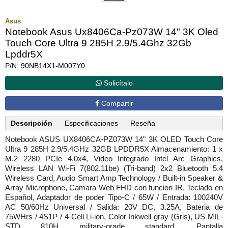
Asus
Notebook Asus Ux8406Ca-Pz073W 14" 3K Oled
Touch Core Ultra 9 285H 2.9/5.4Ghz 32Gb
Lpddr5X
P/N: 90NB14X1-M007Y0
Solicítalo
Compartir
Descripción
Especificaciones
Reseña
Notebook ASUS UX8406CA-PZ073W 14" 3K OLED Touch Core
Ultra 9 285H 2.9/5.4GHz 32GB LPDDR5X Almacenamiento: 1 x
M.2 2280 PCIe 4.0x4, Video Integrado Intel Arc Graphics,
Wireless LAN Wi-Fi 7(802.11be) (Tri-band) 2x2 Bluetooth 5.4
Wireless Card, Audio Smart Amp Technology / Built-in Speaker &
Array Microphone, Camara Web FHD con funcion IR, Teclado en
Español, Adaptador de poder Tipo-C / 65W / Entrada: 100240V
AC 50/60Hz Universal / Salida: 20V DC, 3.25A, Bateria de
75WHrs / 4S1P / 4-Cell Li-ion, Color Inkwell gray (Gris), US MIL-
STD 810H military-grade standard, Pantalla