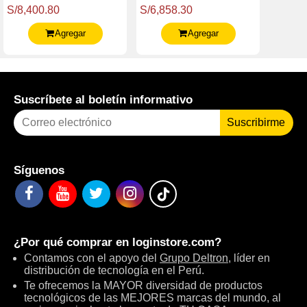
Fhd Oled Touch / Core
3K Oled Touch, Core
S/8,400.80
S/6,858.30
Ultra 9 285H 5.4G / 16G
Ultra 9 285H 2.9 / 5.4Ghz,
Lpddr5X
16Gb Lpd
Agregar
Agregar
Suscríbete al boletín informativo
Suscribirme
Síguenos
¿Por qué comprar en
loginstore.com
?
Contamos con el apoyo del
Grupo Deltron
, líder en
distribución de tecnología en el Perú.
Te ofrecemos la MAYOR diversidad de productos
tecnológicos de las MEJORES marcas del mundo, al