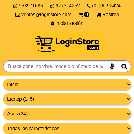
963971686
977314252
(01) 6192424
ventas@loginstore.com
0
Rastrea
Iniciar sesión