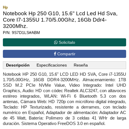
Hp
Notebook Hp 250 G10, 15.6" Lcd Led Hd Sva,
Core I7-1355U 1.70/5.00Ghz, 16Gb Ddr4-
3200Mhz.
P/N: 9S7D1LS#ABM
Solicítalo
Compartir
Descripción
Especificaciones
Reseña
Notebook HP 250 G10, 15.6" LCD LED HD SVA, Core i7-1355U
1.70/5.00GHz, 16GB DDR4-3200MHz. Almacenamiento: 1TB
SSD M.2 PCIe NVMe Value, Video Integrado: Intel UHD
Graphics, Audio: HD con códec Realtek ALC3247, con altavoces
estéreo integrados, WLAN: Wi-Fi 6 Bluetooth 5.3 con dos
antenas, Cámara Web: HD 720p con micrófono digital integrado,
Teclado: HP Texturizado, resistente a derrames, con teclado
numérico en Español, Adaptador de alimentación: Adaptador AC
de 45 Watt, Batería: Polímero de 3 celdas 41 WHr de larga
duración. Sistema Operativo FreeDOS 3.0 en español.