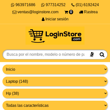
963971686
977314252
(01) 6192424
ventas@loginstore.com
0
Rastrea
Iniciar sesión