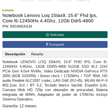
Lenovo
Notebook Lenovo Loq 15Iax9, 15.6" Fhd Ips,
Core I5-12450Hx 4.4Ghz, 12Gb Ddr5-4800
P/N: 83GS00JULM
Solicítalo
Compartir
Descripción
Reseña
Notebook LENOVO LOQ 15IAX9, 15.6" FHD IPS, Core i5-
12450HX 4.4GHz, 12GB DDR5-4800 512GB SSD M.2 2242
PCIe Gen 4.0x4 NVMe, Video Dedicado NVIDIA GeForce RTX
3050 (6GB GDDR6) / Boost clock / 1732MHz / TGP 95W, HD
audio Realtek ALC3287 codec, LAN GbE (RJ-45), WLAN Wi-Fi 6
802.11ax 2x2 / BT 5.2, Teclado blanco backlit, Español (LA),
Camara Web HD 720p con obturador de privacidad, Bateria
integrada de 60Wh, Adaptador de poder de 170W.No incluye
Sistema Operativo.
Garantía: 12 meses