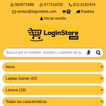
963971686
977314252
(01) 6192424
ventas@loginstore.com
0
Rastrea
Iniciar sesión