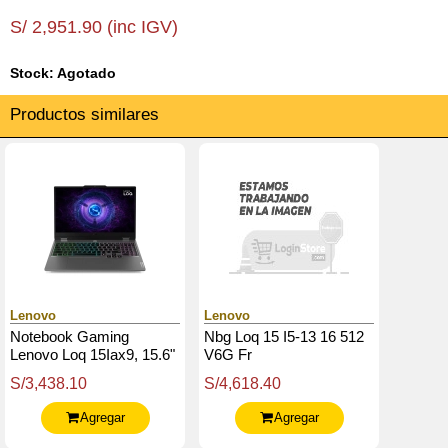
S/ 2,951.90 (inc IGV)
Stock: Agotado
Productos similares
Lenovo
Lenovo
Notebook Gaming
Nbg Loq 15 I5-13 16 512
Lenovo Loq 15Iax9, 15.6"
V6G Fr
Fhd Ips, Core I5-12450Hx
S/3,438.10
S/4,618.40
Hasta 4.4Ghz, 16Gb
Ddr5
Agregar
Agregar