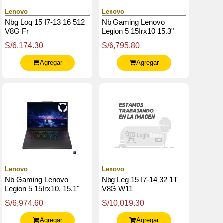
Lenovo
Lenovo
Nbg Loq 15 I7-13 16 512
Nb Gaming Lenovo
V8G Fr
Legion 5 15Irx10 15.3"
Wuxga Ips, Core I7-
S/6,174.30
S/6,795.80
13650Hx Hasta 4.9Ghz,
16Gb Ddr5
Agregar
Agregar
Lenovo
Lenovo
Nb Gaming Lenovo
Nbg Leg 15 I7-14 32 1T
Legion 5 15Irx10, 15.1"
V8G W11
Wqxga Oled, Core I7-
S/6,974.60
S/10,019.30
14700Hx 2.1 / 5.5Ghz,
16Gb Ddr5
Agregar
Agregar