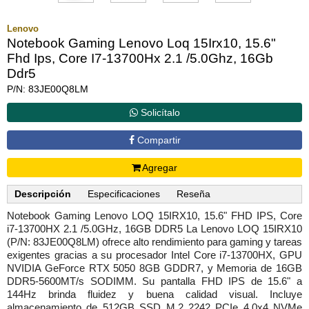
Lenovo
Notebook Gaming Lenovo Loq 15Irx10, 15.6"
Fhd Ips, Core I7-13700Hx 2.1 /5.0Ghz, 16Gb
Ddr5
P/N: 83JE00Q8LM
Solicítalo
Compartir
Agregar
Descripción
Especificaciones
Reseña
Notebook Gaming Lenovo LOQ 15IRX10, 15.6" FHD IPS, Core
i7-13700HX 2.1 /5.0GHz, 16GB DDR5 La Lenovo LOQ 15IRX10
(P/N: 83JE00Q8LM) ofrece alto rendimiento para gaming y tareas
exigentes gracias a su procesador Intel Core i7-13700HX, GPU
NVIDIA GeForce RTX 5050 8GB GDDR7, y Memoria de 16GB
DDR5-5600MT/s SODIMM. Su pantalla FHD IPS de 15.6" a
144Hz brinda fluidez y buena calidad visual. Incluye
almacenamiento de 512GB SSD M.2 2242 PCIe 4.0x4 NVMe