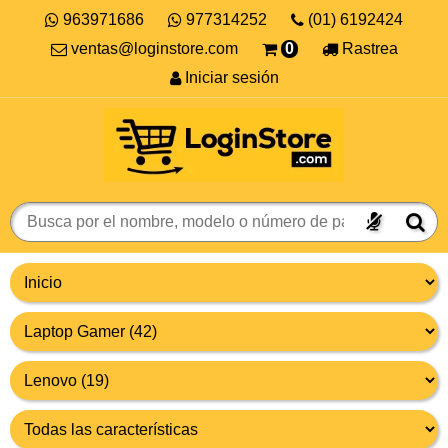
963971686
977314252
(01) 6192424
ventas@loginstore.com
0
Rastrea
Iniciar sesión