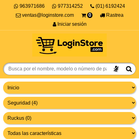
963971686
977314252
(01) 6192424
ventas@loginstore.com
0
Rastrea
Iniciar sesión