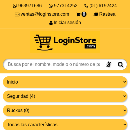
963971686
977314252
(01) 6192424
ventas@loginstore.com
0
Rastrea
Iniciar sesión