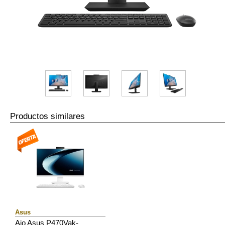
Productos similares
Asus
Aio Asus P470Vak-