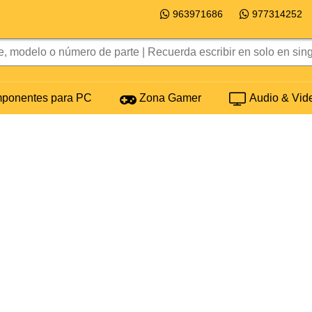
963971686
977314252
onentes para PC
Zona Gamer
Audio & Vid