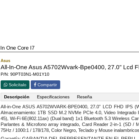
 In One Core I7
Asus
All-In-One Asus A5702Wvark-Bpe0400, 27.0" Lcd F
P/N: 90PT03N1-M01Y10
Solicítalo
Compartir
Descripción
Especificaciones
Reseña
All-in-One ASUS A5702WVARK-BPE0400, 27.0" LCD FHD IPS (W
Almacenamiento: 1TB SSD M.2 NVMe PCIe 4.0, Video Integrado I
45), Wi-Fi 6E(802.11ax) (Dual band) 1x1 Bluetooth 5.3 Wireless C
Parlantes & Microfono array integrado, Card Reader 2-in-1 (SD / M
75Hz / 1000:1 / 178/178, Color Negro, Teclado y Mouse inalambrico
Garantía: GARANTIA DEL REPRESENTANTE EN EL PERU