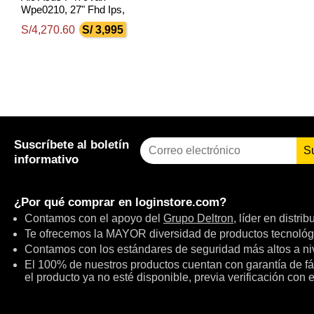
Wpe0210, 27" Fhd Ips,
Core I7-13620H Hasta
S/4,270.60
S/ 3,995
4.9Ghz, 16Gb Ddr5, 512Gb
Ssd
Suscríbete al boletín
S
informativo
¿Por qué comprar en
loginstore.com
?
Contamos con el apoyo del
Grupo Deltron
, líder en distri
Te ofrecemos la MAYOR diversidad de productos tecnológ
Contamos con los estándares de seguridad más altos a niv
El 100% de nuestros productos cuentan con garantía de fábr
el producto ya no esté disponible, previa verificación con 