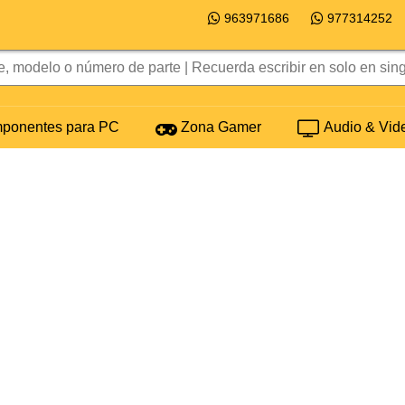
963971686
977314252
onentes para PC
Zona Gamer
Audio & Vid