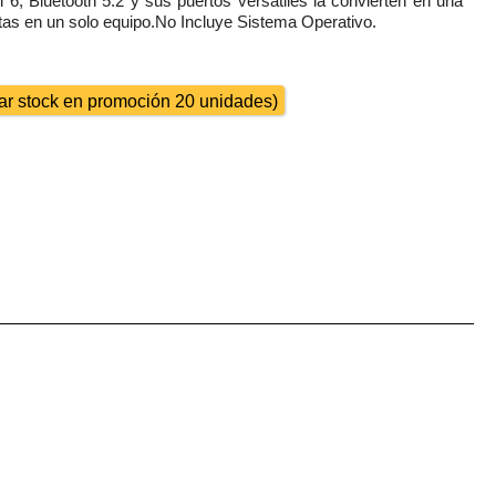
 6, Bluetooth 5.2 y sus puertos versátiles la convierten en una
sitas en un solo equipo.No Incluye Sistema Operativo.
otar stock en promoción 20 unidades)