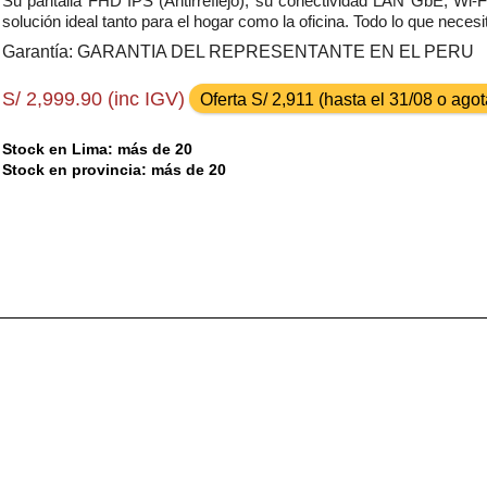
Su pantalla FHD IPS (Antirreflejo), su conectividad LAN GbE, Wi-Fi
solución ideal tanto para el hogar como la oficina. Todo lo que nece
Garantía: GARANTIA DEL REPRESENTANTE EN EL PERU
S/ 2,999.90 (inc IGV)
Oferta S/ 2,911 (hasta el 31/08 o ag
Stock en Lima: más de 20
Stock en provincia: más de 20