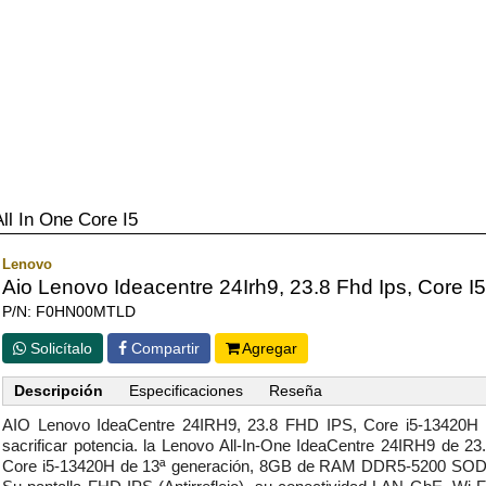
All In One Core I5
Lenovo
Aio Lenovo Ideacentre 24Irh9, 23.8 Fhd Ips, Core
P/N: F0HN00MTLD
Solicítalo
Compartir
Agregar
Descripción
Especificaciones
Reseña
AIO Lenovo IdeaCentre 24IRH9, 23.8 FHD IPS, Core i5-13420
sacrificar potencia. la Lenovo All-In-One IdeaCentre 24IRH9 de 23
Core i5-13420H de 13ª generación, 8GB de RAM DDR5-5200 SOD