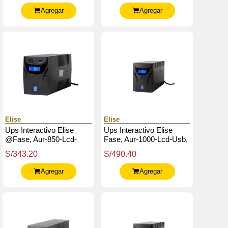
Agregar
Agregar
Elise
Elise
Ups Interactivo Elise
Ups Interactivo Elise
@Fase, Aur-850-Lcd-
Fase, Aur-1000-Lcd-Usb,
Usb, 850Va / 480W,
1000 Va / 600 W, Puerto
S/343.20
S/490.40
Puerto Inteligente Usb-
Inteligente Usb-Hid.
Hid.
Agregar
Agregar