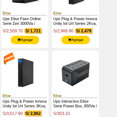
Elise
Elise
Ups Elise Fase Online
Ups Plug & Power Innova
Serie Zen 3000Va /
Unity Iot Urt Series 2Kva,
2700W / 6 Tomas De
2000Va,2000W, 220V,
S/2,509.70
S/ 1,721
S/2,968.90
S/ 2,479
Salida Nema 5-15 / Usb
Db-9 Rs 232 / Usb
Agregar
Agregar
Elise
Elise
Ups Plug & Power Innova
Ups Interactivo Elise
Unity Iot Urt Series 3Kva,
Serie Power Box, 850Va /
3000W, 220V, Db-9
480W, Puerto Inteligente
S/3,017.90
S/ 2,862
S/303.10
Rs232 / Usb
Usb-Hid.