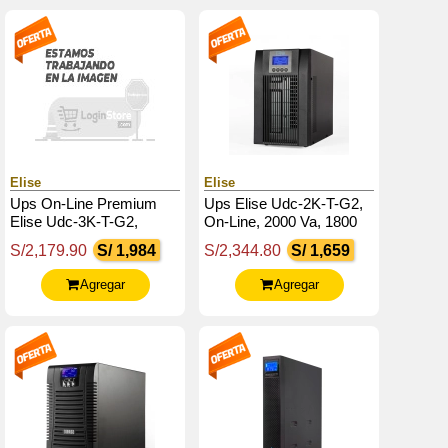
Elise
Elise
Ups On-Line Premium
Ups Elise Udc-2K-T-G2,
Elise Udc-3K-T-G2,
On-Line, 2000 Va, 1800
3000Va / 2700W /
W, 220Vac, Monofásico
S/2,179.90
S/ 1,984
S/2,344.80
S/ 1,659
Entrada: 220-240Vac /
Con Tierra, Usb.
Salida: 220-240Vac
Agregar
Agregar