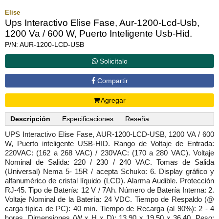
Elise
Ups Interactivo Elise Fase, Aur-1200-Lcd-Usb,
1200 Va / 600 W, Puerto Inteligente Usb-Hid.
P/N: AUR-1200-LCD-USB
Solicítalo
Compartir
Agregar
Descripción
Especificaciones
Reseña
UPS Interactivo Elise Fase, AUR-1200-LCD-USB, 1200 VA / 600
W, Puerto inteligente USB-HID. Rango de Voltaje de Entrada:
220VAC: (162 a 268 VAC) / 230VAC: (170 a 280 VAC). Voltaje
Nominal de Salida: 220 / 230 / 240 VAC. Tomas de Salida
(Universal) Nema 5- 15R / acepta Schuko: 6. Display gráfico y
alfanumérico de cristal líquido (LCD). Alarma Audible. Protección
RJ-45. Tipo de Batería: 12 V / 7Ah. Número de Batería Interna: 2.
Voltaje Nominal de la Batería: 24 VDC. Tiempo de Respaldo (@
carga típica de PC): 40 min. Tiempo de Recarga (al 90%): 2 - 4
horas. Dimensiones (W x H x D): 13.90 x 19.50 x 36.40. Peso: