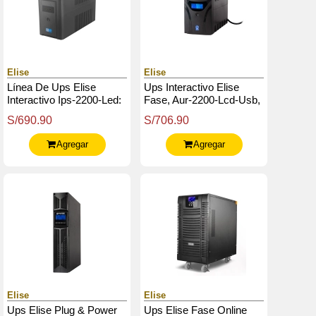
Elise
Elise
Línea De Ups Elise
Ups Interactivo Elise
Interactivo Ips-2200-Led:
Fase, Aur-2200-Lcd-Usb,
2200 Va / 1200 W
2200Va / 1200W, Puerto
S/690.90
S/706.90
Inteligente Usb-Hid.
Agregar
Agregar
Elise
Elise
Ups Elise Plug & Power
Ups Elise Fase Online