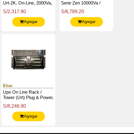
Urt-2K, On-Line, 2000Va,
Serie Zen 10000Va /
1800W, 220V, Db-9 Rs-
9000W / Bornera Entrada
S/2,317.90
S/6,789.20
232 / Usb.
- Salida 60Amp / Usb.
Agregar
Agregar
Elise
Ups On Line Rack /
Tower (Urt) Plug & Power,
10000Va / 10000W, 230V,
S/8,246.90
Usb, Rs-232 (Db-9)
Agregar