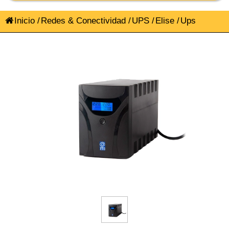
Inicio
/
Redes & Conectividad
/
UPS
/
Elise
/
Ups