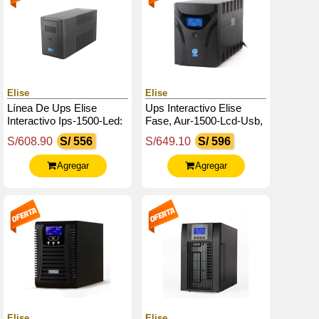
Elise
Elise
Línea De Ups Elise
Ups Interactivo Elise
Interactivo Ips-1500-Led:
Fase, Aur-1500-Lcd-Usb,
1500 Va / 900 W
1500 Va / 900 W, Puerto
S/608.90
S/ 556
S/649.10
S/ 596
Inteligente Usb-Hid.
Agregar
Agregar
Elise
Elise