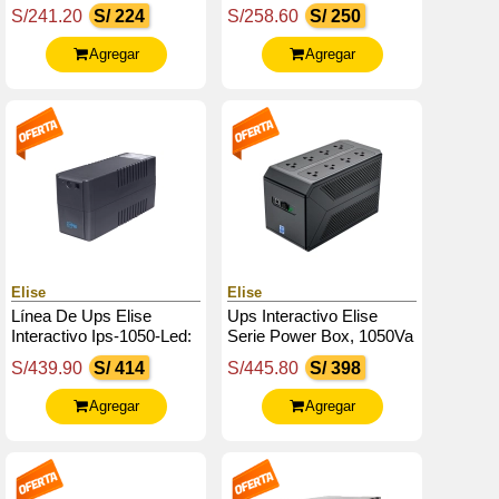
650Va, 360W
Usb, 650Va / 360W,
S/241.20
S/ 224
S/258.60
S/ 250
Puerto Inteligente Usb-
Hid.
Agregar
Agregar
Elise
Elise
Línea De Ups Elise
Ups Interactivo Elise
Interactivo Ips-1050-Led:
Serie Power Box, 1050Va
1050 Va / 600 W
/ 600W, Puerto Inteligente
S/439.90
S/ 414
S/445.80
S/ 398
Usb-Hid.
Agregar
Agregar