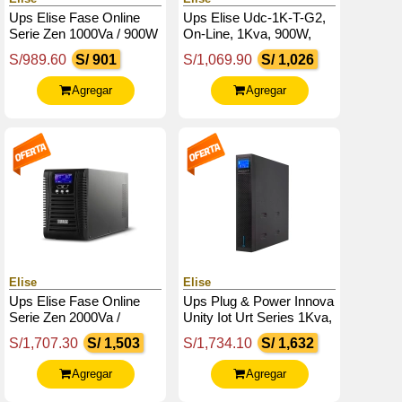
Ups Elise Fase Online
Ups Elise Udc-1K-T-G2,
Serie Zen 1000Va / 900W
On-Line, 1Kva, 900W,
/ 4 Tomas De Salida
100V 300Vac, Display
S/989.60
S/ 901
S/1,069.90
S/ 1,026
Nema 5-15 / Rs232 /
Lcd.
Usb.
Agregar
Agregar
Elise
Elise
Ups Elise Fase Online
Ups Plug & Power Innova
Serie Zen 2000Va /
Unity Iot Urt Series 1Kva,
1800W / 4 Tomas De
1000Va, 1000W, 220V,
S/1,707.30
S/ 1,503
S/1,734.10
S/ 1,632
Salida Nema 5-15 /
Db-9 Rs232 / Usb
Rs232 / Usb
Agregar
Agregar