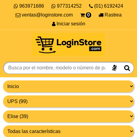
963971686
977314252
(01) 6192424
ventas@loginstore.com
0
Rastrea
Iniciar sesión