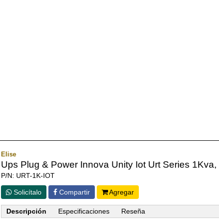
Elise
Ups Plug & Power Innova Unity Iot Urt Series 1Kv
P/N: URT-1K-IOT
Solicítalo
Compartir
Agregar
Descripción
Especificaciones
Reseña