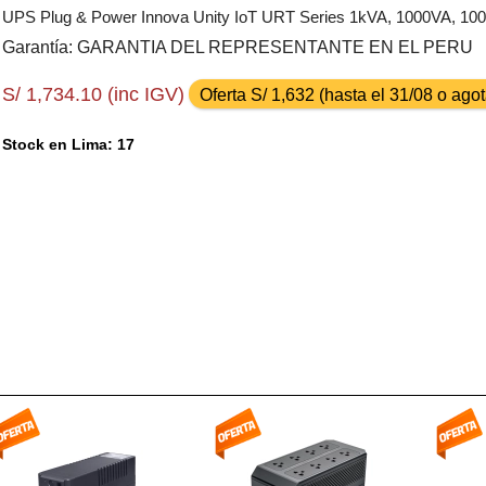
UPS Plug & Power Innova Unity IoT URT Series 1kVA, 1000VA, 1
Garantía: GARANTIA DEL REPRESENTANTE EN EL PERU
S/ 1,734.10 (inc IGV)
Oferta S/ 1,632 (hasta el 31/08 o ag
Stock en Lima: 17