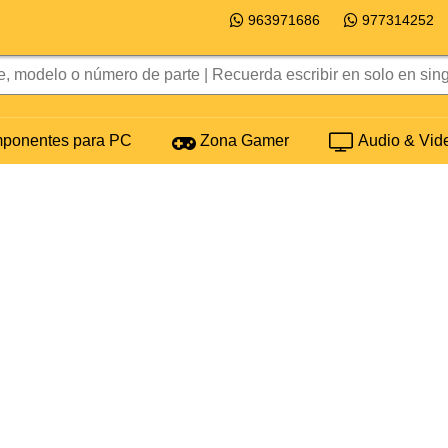
963971686
977314252
onentes para PC
Zona Gamer
Audio & Vid