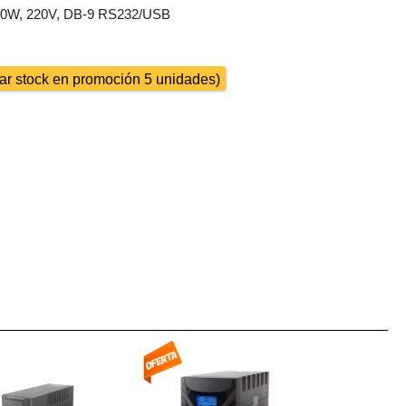
000W, 220V, DB-9 RS232/USB
otar stock en promoción 5 unidades)