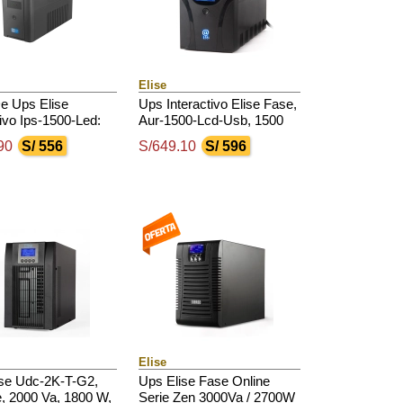
Elise
e Ups Elise
Ups Interactivo Elise Fase,
tivo Ips-1500-Led:
Aur-1500-Lcd-Usb, 1500
 / 900 W
Va / 900 W, Puerto
90
S/ 556
S/649.10
S/ 596
Inteligente Usb-Hid.
Elise
ise Udc-2K-T-G2,
Ups Elise Fase Online
, 2000 Va, 1800 W,
Serie Zen 3000Va / 2700W