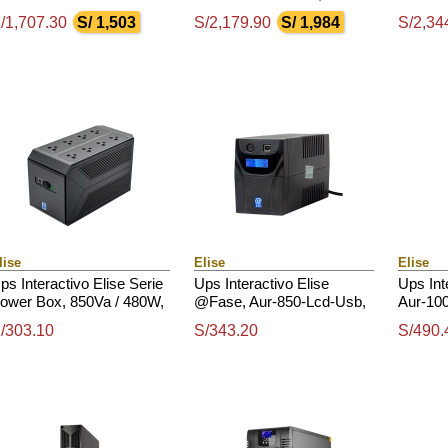
 4 Tomas De Salida Nema
3000Va / 2700W / Entrada:
220Vac
/1,707.30
S/ 1,503
S/2,179.90
S/ 1,984
S/2,34
-15 / Rs232 / Usb
220-240Vac / Salida: 220-
Tierra,
240Vac
lise
Elise
Elise
ps Interactivo Elise Serie
Ups Interactivo Elise
Ups Int
ower Box, 850Va / 480W,
@Fase, Aur-850-Lcd-Usb,
Aur-10
uerto Inteligente Usb-Hid.
850Va / 480W, Puerto
Va / 60
/303.10
S/343.20
S/490.
Inteligente Usb-Hid.
Intelig