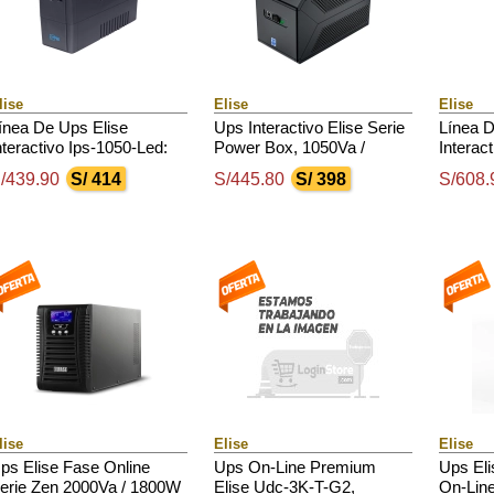
lise
Elise
Elise
ínea De Ups Elise
Ups Interactivo Elise Serie
Línea D
nteractivo Ips-1050-Led:
Power Box, 1050Va /
Interac
050 Va / 600 W
600W, Puerto Inteligente
1500 Va
/439.90
S/ 414
S/445.80
S/ 398
S/608.
Usb-Hid.
lise
Elise
Elise
ps Elise Fase Online
Ups On-Line Premium
Ups El
erie Zen 2000Va / 1800W
Elise Udc-3K-T-G2,
On-Line