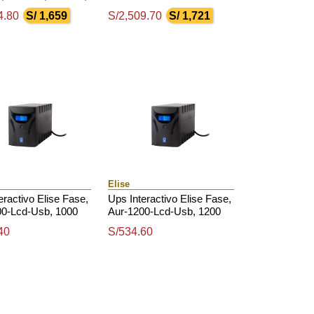
, Monofásico Con
/ 6 Tomas De Salida Nema
4.80
S/ 1,659
S/2,509.70
S/ 1,721
 Usb.
5-15 / Usb
Elise
eractivo Elise Fase,
Ups Interactivo Elise Fase,
00-Lcd-Usb, 1000
Aur-1200-Lcd-Usb, 1200
0 W, Puerto
Va / 600 W, Puerto
40
S/534.60
ente Usb-Hid.
Inteligente Usb-Hid.