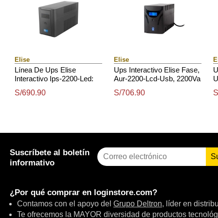
Elise
Elise
E
Línea De Ups Elise
Ups Interactivo Elise Fase,
U
Interactivo Ips-2200-Led:
Aur-2200-Lcd-Usb, 2200Va
U
2200 Va / 1200 W
/ 1200W, Puerto Inteligente
1
S/690.90
S/706.90
S
Usb-Hid.
/
Suscríbete al boletín
S
informativo
¿Por qué comprar en
loginstore.com
?
Contamos con el apoyo del
Grupo Deltron
, líder en distri
Te ofrecemos la MAYOR diversidad de productos tecnológ