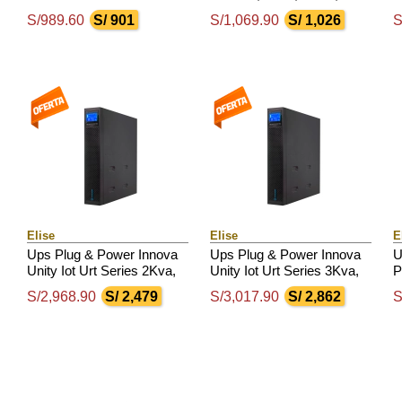
4 Tomas De Salida Nema
100V 300Vac, Display Lcd.
/
S/989.60
S/ 901
S/1,069.90
S/ 1,026
S
5-15 / Rs232 / Usb.
5
Elise
Elise
E
Ups Plug & Power Innova
Ups Plug & Power Innova
U
Unity Iot Urt Series 2Kva,
Unity Iot Urt Series 3Kva,
P
2000Va,2000W, 220V, Db-9
3000W, 220V, Db-9 Rs232
P
S/2,968.90
S/ 2,479
S/3,017.90
S/ 2,862
S
Rs 232 / Usb
/ Usb