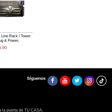
 Line Rack / Tower
lug & Power,
a / 10000W, 230V,
6.90
s-232 (Db-9)
Síguenos
a la puerta de TU CASA.