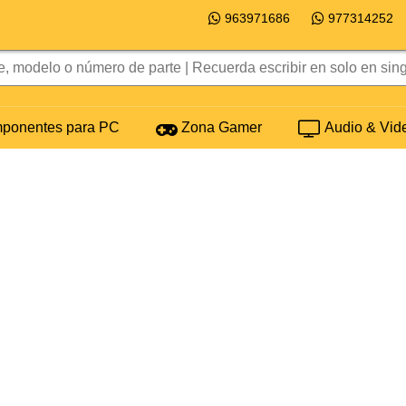
963971686
977314252
onentes para PC
Zona Gamer
Audio & Vid