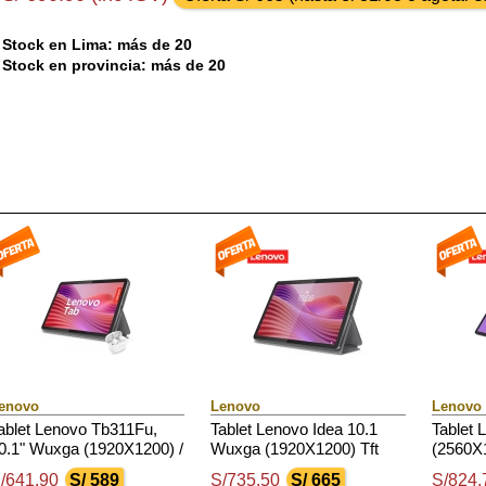
Stock en Lima: más de 20
Stock en provincia: más de 20
enovo
Lenovo
Lenovo
ablet Lenovo Tb311Fu,
Tablet Lenovo Idea 10.1
Tablet 
0.1" Wuxga (1920X1200) /
Wuxga (1920X1200) Tft
(2560X1
ft / Lcd / Ips / Touch /
Lcd (Ips) / Touch / Android
Touch 
/641.90
S/ 589
S/735.50
S/ 665
S/824.