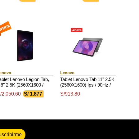
ndroid 14 O Superior
14 O Superior
Rom, A
enovo
Lenovo
ablet Lenovo Legion Tab,
Tablet Lenovo Tab 11" 2.5K
.8" 2.5K (2560X1600 /
(2560X1600) Ips / 90Hz /
tps / 500Nits(Typical) /
Touch / 4Gb Ram / 128Gb
/2,050.60
S/ 1,877
S/913.80
65Hz / Glossy / Touch
Rom, Android 15 O Sup.
uscribirme