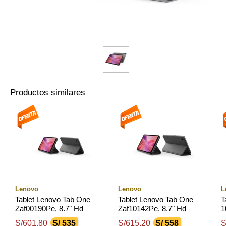
Productos similares
Lenovo
Lenovo
L
Tablet Lenovo Tab One
Tablet Lenovo Tab One
T
Zaf00190Pe, 8.7" Hd
Zaf10142Pe, 8.7" Hd
1
(1340X800) Ips, 4Gb Ram
(1340X800) Ips, 4Gb Ram
T
S/601.80
S/ 535
S/615.20
S/ 558
S