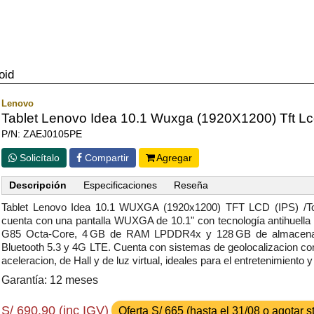
oid
Lenovo
Tablet Lenovo Idea 10.1 Wuxga (1920X1200) Tft Lcd
P/N: ZAEJ0105PE
Solicítalo
Compartir
Agregar
Descripción
Especificaciones
Reseña
Tablet Lenovo Idea 10.1 WUXGA (1920x1200) TFT LCD (IPS) /To
cuenta con una pantalla WUXGA de 10.1" con tecnología antihuella y
G85 Octa-Core, 4 GB de RAM LPDDR4x y 128 GB de almacenamie
Bluetooth 5.3 y 4G LTE. Cuenta con sistemas de geolocalizacio
aceleracion, de Hall y de luz virtual, ideales para el entretenimiento
Garantía: 12 meses
S/ 690.90 (inc IGV)
Oferta S/ 665 (hasta el 31/08 o agotar