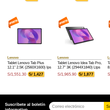
Lpddr4X, 128Gb Emmc 5.1
Lpddr4X, 128Gb Emmc 5.1
A
Lenovo
Lenovo
L
Tablet Lenovo Tab Plus
Tablet Lenovo Idea Tab Pro,
T
12.1" 2.5K (2560X1600) Ips
12.7" 3K (2944X1840) Ltps
8
/ 90Hz / Touch / 8Gb Ram /
/ Glossy / Touch / Android
L
S/1,551.30
S/ 1,427
S/1,965.90
S/ 1,877
S
256Gb Rom, Android 15
14 O Superior
1
Suscríbete al boletín
S
informativo