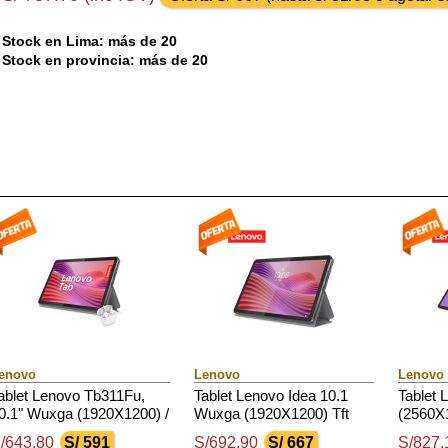
Stock en Lima: más de 20
Stock en provincia: más de 20
enovo
Lenovo
Lenovo
ablet Lenovo Tb311Fu,
Tablet Lenovo Idea 10.1
Tablet 
0.1" Wuxga (1920X1200) /
Wuxga (1920X1200) Tft
(2560X1
ft / Lcd / Ips / Touch /
Lcd (Ips) / Touch / Android
Touch 
/643.80
S/ 591
S/692.90
S/ 667
S/827.