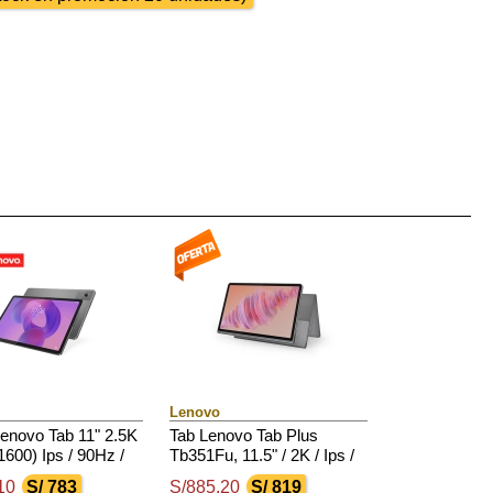
Lenovo
Lenovo Tab 11" 2.5K
Tab Lenovo Tab Plus
600) Ips / 90Hz /
Tb351Fu, 11.5" / 2K / Ips /
/ 4Gb Ram / 128Gb
Touch / Android 14 O Sup /
10
S/ 783
S/885.20
S/ 819