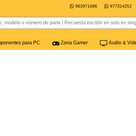
963971686
977314252
onentes para PC
Zona Gamer
Audio & Vid