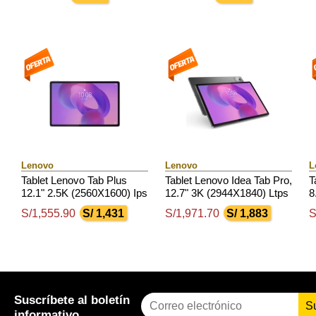
Lpddr4X, 128Gb Emmc 5.1
Lpddr4X, 128Gb Emmc 5.1
A
Lenovo
Lenovo
L
Tablet Lenovo Tab Plus
Tablet Lenovo Idea Tab Pro,
T
12.1" 2.5K (2560X1600) Ips
12.7" 3K (2944X1840) Ltps
8
/ 90Hz / Touch / 8Gb Ram /
/ Glossy / Touch / Android
L
S/1,555.90
S/ 1,431
S/1,971.70
S/ 1,883
S
256Gb Rom, Android 15
14 O Superior
1
Suscríbete al boletín
S
informativo