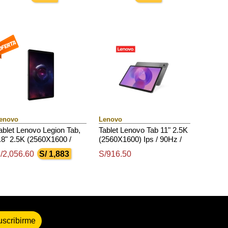
ndroid 14 O Superior
14 O Superior
Rom, A
enovo
Lenovo
ablet Lenovo Legion Tab,
Tablet Lenovo Tab 11" 2.5K
.8" 2.5K (2560X1600 /
(2560X1600) Ips / 90Hz /
tps / 500Nits(Typical) /
Touch / 4Gb Ram / 128Gb
/2,056.60
S/ 1,883
S/916.50
65Hz / Glossy / Touch
Rom, Android 15 O Sup.
uscribirme