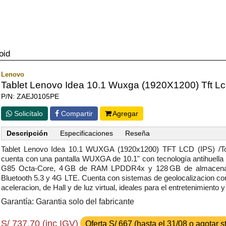
oid
Lenovo
Tablet Lenovo Idea 10.1 Wuxga (1920X1200) Tft Lcd
P/N: ZAEJ0105PE
Solicítalo
Compartir
Agregar
Descripción
Especificaciones
Reseña
Tablet Lenovo Idea 10.1 WUXGA (1920x1200) TFT LCD (IPS) /To
cuenta con una pantalla WUXGA de 10.1" con tecnología antihuella y
G85 Octa-Core, 4 GB de RAM LPDDR4x y 128 GB de almacenamie
Bluetooth 5.3 y 4G LTE. Cuenta con sistemas de geolocalizacio
aceleracion, de Hall y de luz virtual, ideales para el entretenimiento
Garantía: Garantia solo del fabricante
S/ 737.70 (inc IGV)
Oferta S/ 667 (hasta el 31/08 o agotar