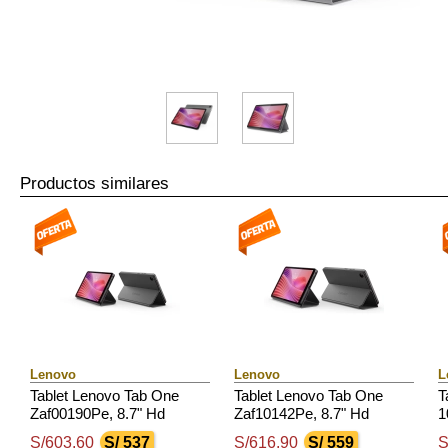
Productos similares
Lenovo
Lenovo
L
Tablet Lenovo Tab One
Tablet Lenovo Tab One
T
Zaf00190Pe, 8.7" Hd
Zaf10142Pe, 8.7" Hd
1
(1340X800) Ips, 4Gb Ram
(1340X800) Ips, 4Gb Ram
T
S/603.60
S/ 537
S/616.90
S/ 559
S