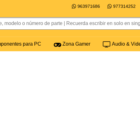
963971686
977314252
onentes para PC
Zona Gamer
Audio & Vid