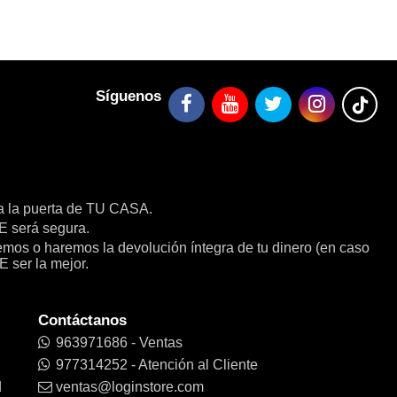
Síguenos
a la puerta de TU CASA.
será segura.
remos o haremos la devolución íntegra de tu dinero (en caso
E ser la mejor.
Contáctanos
963971686 - Ventas
977314252 - Atención al Cliente
d
ventas@loginstore.com