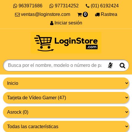
963971686
977314252
(01) 6192424
ventas@loginstore.com
0
Rastrea
Iniciar sesión