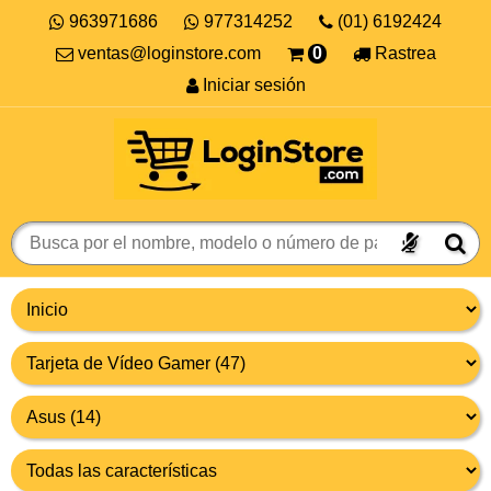
963971686
977314252
(01) 6192424
ventas@loginstore.com
0
Rastrea
Iniciar sesión