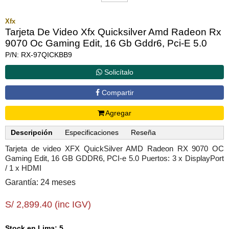
Xfx
Tarjeta De Video Xfx Quicksilver Amd Radeon Rx
9070 Oc Gaming Edit, 16 Gb Gddr6, Pci-E 5.0
P/N: RX-97QICKBB9
Solicítalo
Compartir
Agregar
Descripción
Especificaciones
Reseña
Tarjeta de video XFX QuickSilver AMD Radeon RX 9070 OC
Gaming Edit, 16 GB GDDR6, PCI-e 5.0 Puertos: 3 x DisplayPort
/ 1 x HDMI
Garantía: 24 meses
S/ 2,899.40 (inc IGV)
Stock en Lima: 5