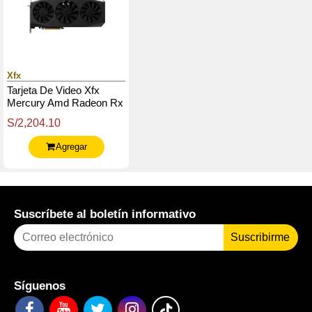
Xfx
Tarjeta De Video Xfx
Mercury Amd Radeon Rx
9060 Xt Oc Gaming
S/2,204.10
Edition, 16Gb Gddr6,
Pcie5
Agregar
Suscríbete al boletín informativo
Suscribirme
Síguenos