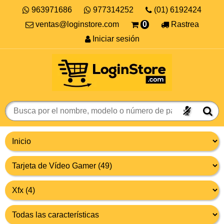
963971686
977314252
(01) 6192424
ventas@loginstore.com
0
Rastrea
Iniciar sesión