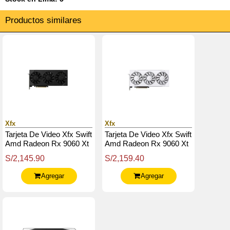
Productos similares
Xfx
Xfx
Tarjeta De Video Xfx Swift
Tarjeta De Video Xfx Swift
Amd Radeon Rx 9060 Xt
Amd Radeon Rx 9060 Xt
Oc Triple Fan Gaming,
Oc White Triple Fan
S/2,145.90
S/2,159.40
16Gb Gddr6, Pcie5
Gaming Edition 16Gb
Agregar
Agregar