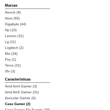
Marcas
Asrock (8)
Asus (65)
Gigabyte (44)
Hp (10)
Lenovo (31)
Lg (11)
Logitech (2)
Msi (34)
Pny (1)
Teros (31)
Xfx (3)
Características
Amd Am4 Gamer (3)
Amd Am5 Gamer (31)
Auricular Gamer (6)
Case Gamer (2)
Case Gamer Sin Fuente (20)