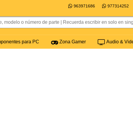
963971686
977314252
onentes para PC
Zona Gamer
Audio & Vid