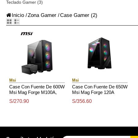
Teclado Gamer (3)
Inicio
/
Zona Gamer
/
Case Gamer
(2)
Msi
Msi
Case Con Fuente De 600W
Case Con Fuente De 650W
Msi Mag Forge M100A,
Msi Mag Forge 120A
Micro Atx Tower
Airflow, Mid Tower
S/270.90
S/356.60