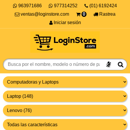
963971686
977314252
(01) 6192424
ventas@loginstore.com
0
Rastrea
Iniciar sesión