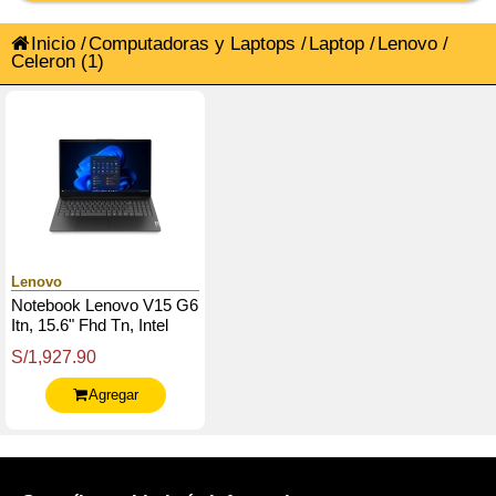
Inicio
/
Computadoras y Laptops
/
Laptop
/
Lenovo
/
Celeron
(1)
Lenovo
Notebook Lenovo V15 G6
Itn, 15.6" Fhd Tn, Intel
N100 Hasta 3.4Ghz, 8Gb
S/1,927.90
Ddr5-4800 Sodimm
Agregar