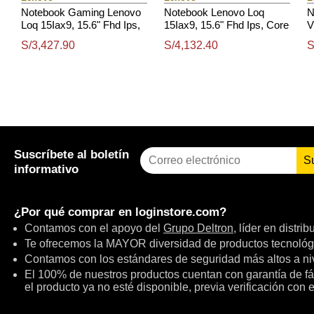
Notebook Gaming Lenovo
Notebook Lenovo Loq
N
Loq 15Iax9, 15.6" Fhd Ips,
15Iax9, 15.6" Fhd Ips, Core
V
Core I5-12450Hx Hasta
I5-12450Hx Hasta 4.4Ghz,
S/3,427.90
S/4,132.40
S
4.4Ghz, 16Gb Ddr5
8Gb Ddr5-4800Mhz
Suscríbete al boletín
S
informativo
¿Por qué comprar en
loginstore.com
?
Contamos con el apoyo del
Grupo Deltron
, líder en distri
Te ofrecemos la MAYOR diversidad de productos tecnológ
Contamos con los estándares de seguridad más altos a niv
El 100% de nuestros productos cuentan con garantía de fábr
el producto ya no esté disponible, previa verificación con 