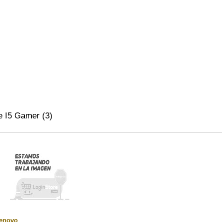
e I5 Gamer
(3)
enovo