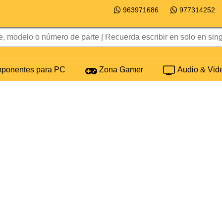
963971686
977314252
onentes para PC
Zona Gamer
Audio & Vid