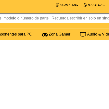
963971686
977314252
onentes para PC
Zona Gamer
Audio & Vid