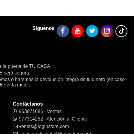
Síguenos
a la puerta de TU CASA.
será segura.
remos o haremos la devolución íntegra de tu dinero (en caso
E ser la mejor.
Contáctanos
963971686 - Ventas
977314252 - Atención al Cliente
d
ventas@loginstore.com
atencionalcliente@loginstore.com