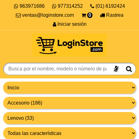
963971686
977314252
(01) 6192424
ventas@loginstore.com
0
Rastrea
Iniciar sesión