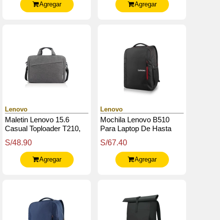
Agregar
Agregar
Lenovo
Lenovo
Maletin Lenovo 15.6
Mochila Lenovo B510
Casual Toploader T210,
Para Laptop De Hasta
Compatible Con Portatiles
15.6", Color Negro
S/48.90
S/67.40
De Hasta 15.6"
Agregar
Agregar