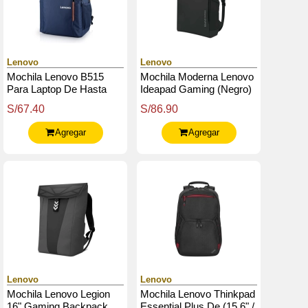
Lenovo
Lenovo
Mochila Lenovo B515
Mochila Moderna Lenovo
Para Laptop De Hasta
Ideapad Gaming (Negro)
15.6", Color Azul
S/67.40
S/86.90
Agregar
Agregar
Lenovo
Lenovo
Mochila Lenovo Legion
Mochila Lenovo Thinkpad
16" Gaming Backpack
Essential Plus De (15.6" /