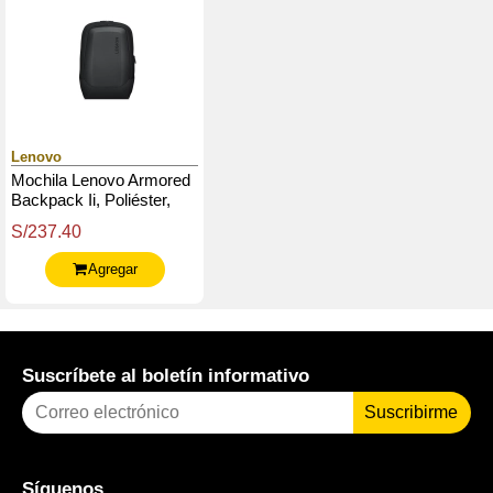
Lenovo
Mochila Lenovo Armored
Backpack Ii, Poliéster,
Para Notebook De Hasta
S/237.40
18, Negro
Agregar
Suscríbete al boletín informativo
Suscribirme
Síguenos