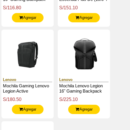
Gb400
39.6 Cm), Color (Negro /
S/116.80
S/151.10
Rojo)
Agregar
Agregar
Lenovo
Lenovo
Mochila Gaming Lenovo
Mochila Lenovo Legion
Legion Active
16" Gaming Backpack
Gb700
S/180.50
S/225.10
Agregar
Agregar