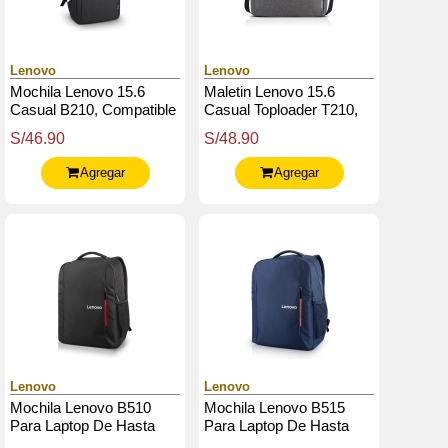
Lenovo
Lenovo
Mochila Lenovo 15.6
Maletin Lenovo 15.6
Casual B210, Compatible
Casual Toploader T210,
Con Portatiles De Hasta
Compatible Con Portatiles
S/46.90
S/48.90
15.6"
De Hasta 15.6"
Agregar
Agregar
Lenovo
Lenovo
Mochila Lenovo B510
Mochila Lenovo B515
Para Laptop De Hasta
Para Laptop De Hasta
15.6", Color Negro
15.6", Color Azul