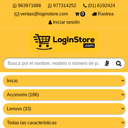
963971686
977314252
(01) 6192424
ventas@loginstore.com
0
Rastrea
Iniciar sesión