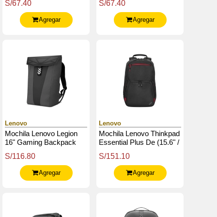
S/67.40
S/67.40
Agregar
Agregar
Lenovo
Lenovo
Mochila Lenovo Legion
Mochila Lenovo Thinkpad
16" Gaming Backpack
Essential Plus De (15.6" /
Gb400
39.6 Cm), Color (Negro /
S/116.80
S/151.10
Rojo)
Agregar
Agregar