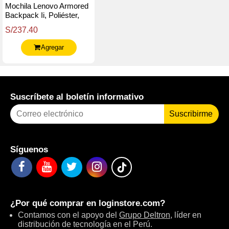
Mochila Lenovo Armored
Backpack Ii, Poliéster,
Para Notebook De Hasta
S/237.40
18, Negro
Agregar
Suscríbete al boletín informativo
Suscribirme
Síguenos
¿Por qué comprar en
loginstore.com
?
Contamos con el apoyo del
Grupo Deltron
, líder en
distribución de tecnología en el Perú.