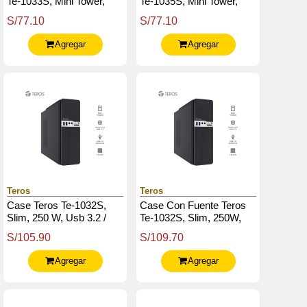
Te-1033S, Mini Tower,
Te-1035S, Mini Tower,
Micro-Atx / Mini-Itx, Usb-
Micro-Atx / Mini-Itx, Usb-
S/77.10
S/77.10
A, Audio, 250W
A, Audio, 250W
Agregar
Agregar
Teros
Teros
Case Teros Te-1032S,
Case Con Fuente Teros
Slim, 250 W, Usb 3.2 /
Te-1032S, Slim, 250W,
Usb 2.0, Audio Hd, Dvd,
Micro-Atx / Mini-Itx, Usb-
S/105.90
S/109.70
Negro (Empaque Abierto)
A, Audio
Agregar
Agregar