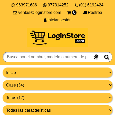
963971686
977314252
(01) 6192424
ventas@loginstore.com
0
Rastrea
Iniciar sesión