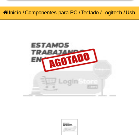
Inicio
/
Componentes para PC
/
Teclado
/
Logitech
/
Usb