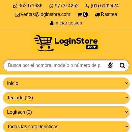
963971686
977314252
(01) 6192424
ventas@loginstore.com
0
Rastrea
Iniciar sesión