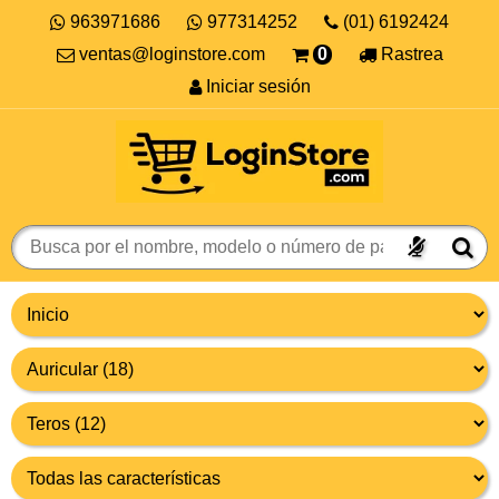
963971686
977314252
(01) 6192424
ventas@loginstore.com
0
Rastrea
Iniciar sesión