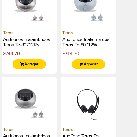
Teros
Teros
Audífonos Inalámbricos
Audífonos Inalámbricos
Teros Te-80712Rs,
Teros Te-80712W,
Bluetooth, Carga Tipo C,
Bluetooth, Carga Tipo C,
S/44.70
S/44.70
Rose Titanium
Blanco Titanium
Agregar
Agregar
Teros
Teros
Audífonos Inalámbricos
Audífono Teros Te-