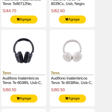
Teros Te80712Ne,
8039Cs, Usb, Negro
Bluetooth, Carga Tipo C,
S/44.70
S/62.60
Natural Titanium
Agregar
Agregar
Teros
Teros
Audífono Inalámbricos
Audífono Inalámbricos
Teros Te-8038N, Usb-C,
Teros Te-8038Ne, Usb-C,
Negro Titanium
Natural Titanium
S/80.50
S/80.50
Agregar
Agregar