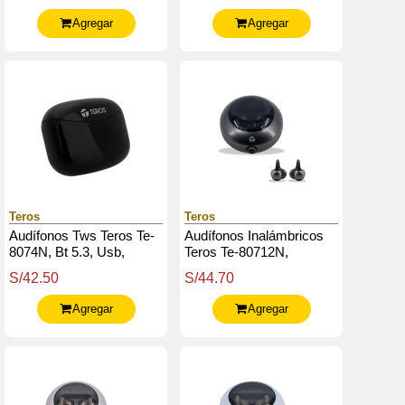
Agregar
Agregar
Teros
Teros
Audífonos Tws Teros Te-
Audífonos Inalámbricos
8074N, Bt 5.3, Usb,
Teros Te-80712N,
Pantalla Digital
Bluetooth, Carga Tipo C,
S/42.50
S/44.70
Negro Titanium
Agregar
Agregar