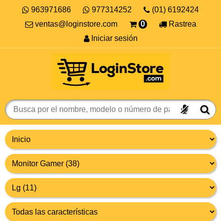
963971686
977314252
(01) 6192424
ventas@loginstore.com
0
Rastrea
Iniciar sesión