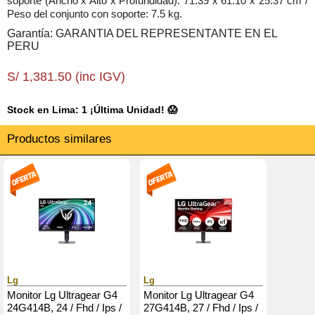
soporte (Ancho x Alto x Profundidad): 71.39 x 61.10 x 25.37 cm /
Peso del conjunto con soporte: 7.5 kg.
Garantía: GARANTIA DEL REPRESENTANTE EN EL
PERU
S/ 1,381.50 (inc IGV)
Stock en Lima: 1 ¡Última Unidad! 😱
Productos similares
Lg
Lg
Monitor Lg Ultragear G4
Monitor Lg Ultragear G4
24G414B, 24 / Fhd / Ips /
27G414B, 27 / Fhd / Ips /