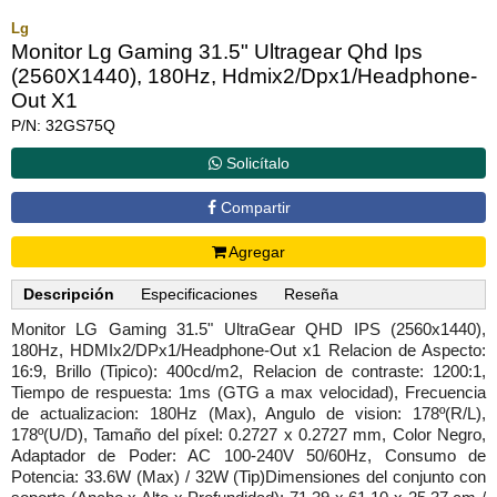
Lg
Monitor Lg Gaming 31.5" Ultragear Qhd Ips
(2560X1440), 180Hz, Hdmix2/Dpx1/Headphone-
Out X1
P/N: 32GS75Q
Solicítalo
Compartir
Agregar
Descripción
Especificaciones
Reseña
Monitor LG Gaming 31.5" UltraGear QHD IPS (2560x1440),
180Hz, HDMIx2/DPx1/Headphone-Out x1 Relacion de Aspecto:
16:9, Brillo (Tipico): 400cd/m2, Relacion de contraste: 1200:1,
Tiempo de respuesta: 1ms (GTG a max velocidad), Frecuencia
de actualizacion: 180Hz (Max), Angulo de vision: 178º(R/L),
178º(U/D), Tamaño del píxel: 0.2727 x 0.2727 mm, Color Negro,
Adaptador de Poder: AC 100-240V 50/60Hz, Consumo de
Potencia: 33.6W (Max) / 32W (Tip)Dimensiones del conjunto con