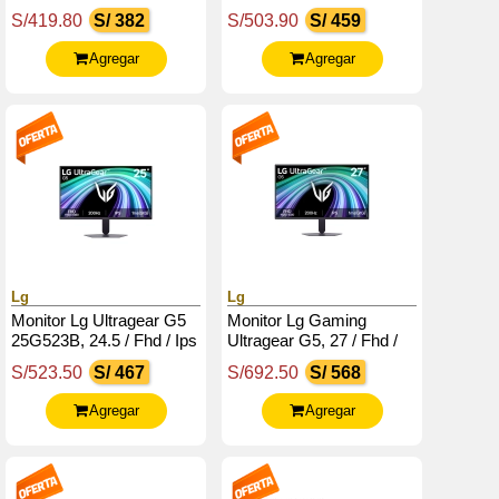
144Hz / Hdmi / Dp /
144Hz / Hdmi / Dp /
S/419.80
S/ 382
S/503.90
S/ 459
Salida Para Auriculares
Salida Para Auriculares
(3.5Mm)
Agregar
Agregar
Lg
Lg
Monitor Lg Ultragear G5
Monitor Lg Gaming
25G523B, 24.5 / Fhd / Ips
Ultragear G5, 27 / Fhd /
/ 200Hz / Hdmi / Dp /
Ips / 200Hz / Hdmix2 / Dp
S/523.50
S/ 467
S/692.50
S/ 568
Salida_Auriculares
/ Salida_Auriculares (3-
(3.5Mm)
Polos)
Agregar
Agregar