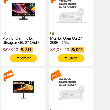
Lg
Lg
Monitor Gaming Lg
Mon Lg Gam Ug 27
Ultragear G6, 27 Qhd /
300Hz 1Ms
Ips / 200Hz / 1Ms (Gtg) /
S/933.10
S/ 811
S/1,072.10
S/ 999
Hdmi X2 / Dp /
Headphone-Out
Agregar
Agregar