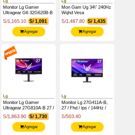
Lg
Lg
Monitor Lg Gamer
Mon Gam Ug 34\" 240Hz
Ultragear G6 32G620B-B
Wqhd Vesa
32 / Qhd / Ips / 200Hz /
S/1,165.10
S/ 1,091
S/1,467.80
S/ 1,435
Hdmix2 / Dp /
Salida_Auriculares
Agregar
Agregar
Lg
Lg
Monitor Lg Gamer
Monitor Lg 27G411A-B,
Ultragear 27G810A-B 27 /
27 / Fhd / Ips / 144Hz /
4K Uhd / Ips / 180Hz /
Hdmi / Dp / Usb /
S/1,863.90
S/ 1,730
S/503.40
Hdmix2 / Dp / Usb /
Headphones-Out (3-
Salida_Auriculares
Polos, Solo Sonido)
Agregar
Agregar