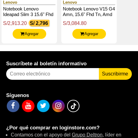
Lenovo
Lenovo
Notebook Lenovo
Notebook Lenovo V15 G4
Ideapad Slim 3 15.6" Fhd
Amn, 15.6" Fhd Tn, Amd
Tn Amd Ryzen 5 7520U
Ryzen 5 7520U 2.8 /
S/2,913.20
S/ 2,796
S/3,084.80
2.8 / 4.3Ghz, 16Gb
4.3Ghz, 16Gb Lpddr5-
Lpddr5-5500
4800.
Agregar
Agregar
Suscríbete al boletín informativo
Suscribirme
Síguenos
¿Por qué comprar en
loginstore.com
?
Contamos con el apoyo del
Grupo Deltron
, líder en