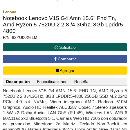
Lenovo
Notebook Lenovo V15 G4 Amn 15.6" Fhd Tn,
Amd Ryzen 5 7520U 2 2.8 /4.3Ghz, 8Gb Lpddr5-
4800
P/N: 82YU00X6LM
Solicítalo
Compartir
Agregar
Descripción
Especificaciones
Reseña
Notebook Lenovo V15 G4 AMN 15.6" FHD TN, AMD Ryzen 5
7520U 2 2.8 /4.3GHz, 8GB LPDDR5-4800 256GB SSD M.2 2242
PCIe 4.0 x4 NVMe, Video integrado AMD Radeon 610M
Graphics, Audio HD Realtek ALC3287 Codec / Stereo speakers
1.5W x2 Dolby Audio, LAN GbE (RJ-45), Wireless LAN WiFi 6
802.11ax 2x2 Bluetooth 5.1, Cámara Web HD 720p con obturador
de privacidad Microfono 2x Matriz, Teclado Non-Backlit en
español(LA), Bateria Integrada 38Wh, Color Arctic Grey (Gris).No