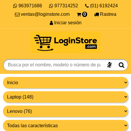
963971686
977314252
(01) 6192424
ventas@loginstore.com
0
Rastrea
Iniciar sesión