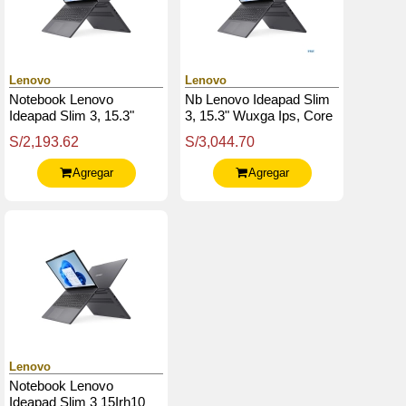
Lenovo
Lenovo
Notebook Lenovo
Nb Lenovo Ideapad Slim
Ideapad Slim 3, 15.3"
3, 15.3" Wuxga Ips, Core
Wuxga Ips, Core I5-
I5-13420H 4.6Ghz, 16Gb
S/2,193.62
S/3,044.70
13420H 2.1 / 4.6Ghz,
Ddr5, 512Gb Ssd M.2
8Gb Ddr5-4800
Agregar
Agregar
Lenovo
Notebook Lenovo
Ideapad Slim 3 15Irh10