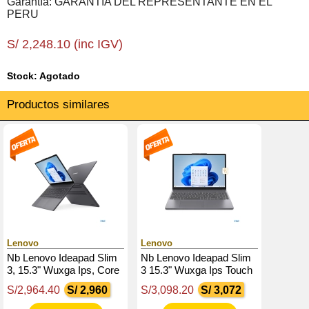
Garantía: GARANTIA DEL REPRESENTANTE EN EL
PERU
S/ 2,248.10 (inc IGV)
Stock: Agotado
Productos similares
Lenovo
Lenovo
Nb Lenovo Ideapad Slim
Nb Lenovo Ideapad Slim
3, 15.3" Wuxga Ips, Core
3 15.3" Wuxga Ips Touch
I5-13420H 4.6Ghz, 16Gb
Core I5-13420H 4.6Ghz,
S/2,964.40
S/ 2,960
S/3,098.20
S/ 3,072
Ddr5, 512Gb Ssd M.2
16Gb Ddr5, 512Gb Ssd