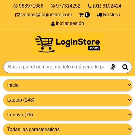
963971686
977314252
(01) 6192424
ventas@loginstore.com
0
Rastrea
Iniciar sesión