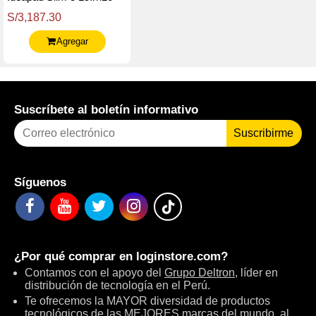
15.3" Wuxga Ips Core I5-
S/3,187.30
13420H 2.1 / 4.6Ghz
24Gb Ddr5
Agregar
Suscríbete al boletín informativo
Suscribirme
Síguenos
¿Por qué comprar en
loginstore.com
?
Contamos con el apoyo del
Grupo Deltron
, líder en
distribución de tecnología en el Perú.
Te ofrecemos la MAYOR diversidad de productos
tecnológicos de las MEJORES marcas del mundo, al