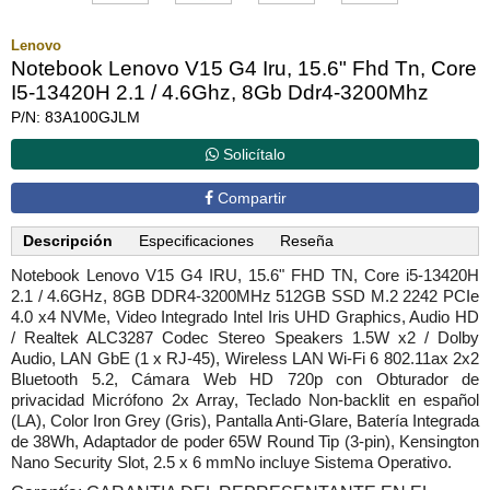
Lenovo
Notebook Lenovo V15 G4 Iru, 15.6" Fhd Tn, Core
I5-13420H 2.1 / 4.6Ghz, 8Gb Ddr4-3200Mhz
P/N: 83A100GJLM
Solicítalo
Compartir
Descripción
Especificaciones
Reseña
Notebook Lenovo V15 G4 IRU, 15.6" FHD TN, Core i5-13420H
2.1 / 4.6GHz, 8GB DDR4-3200MHz 512GB SSD M.2 2242 PCIe
4.0 x4 NVMe, Video Integrado Intel Iris UHD Graphics, Audio HD
/ Realtek ALC3287 Codec Stereo Speakers 1.5W x2 / Dolby
Audio, LAN GbE (1 x RJ-45), Wireless LAN Wi-Fi 6 802.11ax 2x2
Bluetooth 5.2, Cámara Web HD 720p con Obturador de
privacidad Micrófono 2x Array, Teclado Non-backlit en español
(LA), Color Iron Grey (Gris), Pantalla Anti-Glare, Batería Integrada
de 38Wh, Adaptador de poder 65W Round Tip (3-pin), Kensington
Nano Security Slot, 2.5 x 6 mmNo incluye Sistema Operativo.