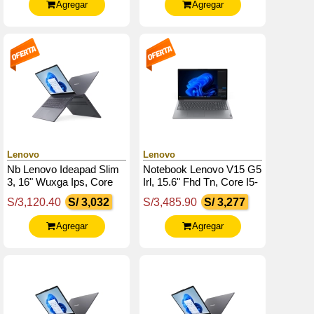
Agregar
Agregar
Lenovo
Lenovo
Nb Lenovo Ideapad Slim
Notebook Lenovo V15 G5
3, 16" Wuxga Ips, Core
Irl, 15.6" Fhd Tn, Core I5-
I5-13420H 4.6Ghz, 16Gb
13420H 2.1 / 4.6Ghz,
S/3,120.40
S/ 3,032
S/3,485.90
S/ 3,277
Ddr5, 512Gb Ssd M.2
16Gb Ddr5-5200Mhz
Agregar
Agregar