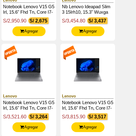
Lenovo
Lenovo
Notebook Lenovo V15 G5
Nb Lenovo Ideapad Slim
Irl, 15.6" Fhd Tn, Core I7-
3 15Irh10, 15.3" Wuxga
13620H Hasta 4.90Ghz,
Ips, Core I7 13620H
S/2,950.90
S/ 2,675
S/3,454.80
S/ 3,437
8Gb Ddr5-5200
Hasta 4.9Ghz, 16Gb
Ddr5
Agregar
Agregar
Lenovo
Lenovo
Notebook Lenovo V15 G5
Notebook Lenovo V15 G5
Irl, 15.6" Fhd Tn, Core I7-
Irl, 15.6" Fhd Tn, Core I7-
13620H 2.4 / 4.9Ghz,
13620H 2.4 / 4.9Ghz,
S/3,521.60
S/ 3,264
S/3,815.90
S/ 3,517
16Gb Ddr5-5200Mhz
16Gb Ddr5-5200Mhz
Agregar
Agregar