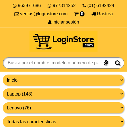
963971686
977314252
(01) 6192424
ventas@loginstore.com
0
Rastrea
Iniciar sesión