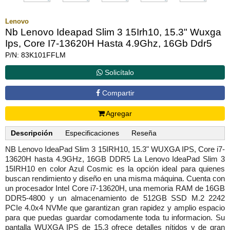
Lenovo
Nb Lenovo Ideapad Slim 3 15Irh10, 15.3" Wuxga
Ips, Core I7-13620H Hasta 4.9Ghz, 16Gb Ddr5
P/N: 83K101FFLM
Solicítalo
Compartir
Agregar
Descripción
Especificaciones
Reseña
NB Lenovo IdeaPad Slim 3 15IRH10, 15.3" WUXGA IPS, Core i7-
13620H hasta 4.9GHz, 16GB DDR5 La Lenovo IdeaPad Slim 3
15IRH10 en color Azul Cosmic es la opción ideal para quienes
buscan rendimiento y diseño en una misma máquina. Cuenta con
un procesador Intel Core i7-13620H, una memoria RAM de 16GB
DDR5-4800 y un almacenamiento de 512GB SSD M.2 2242
PCIe 4.0x4 NVMe que garantizan gran rapidez y amplio espacio
para que puedas guardar comodamente toda tu informacion. Su
pantalla WUXGA IPS de 15.3 ofrece detalles nítidos y de gran