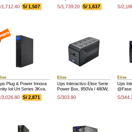
 4 Tomas De Salida Nema
1000Va, 1000W, 220V, Db-
3000Va 
/1,712.40
S/ 1,507
S/1,739.20
S/ 1,637
S/2,18
-15 / Rs232 / Usb
9 Rs232 / Usb
220-240
240Vac
lise
Elise
Elise
ps Plug & Power Innova
Ups Interactivo Elise Serie
Ups Int
nity Iot Urt Series 3Kva,
Power Box, 850Va / 480W,
@Fase,
000W, 220V, Db-9 Rs232
Puerto Inteligente Usb-Hid.
850Va /
/3,026.80
S/ 2,871
S/303.90
S/344.
 Usb
Intelig