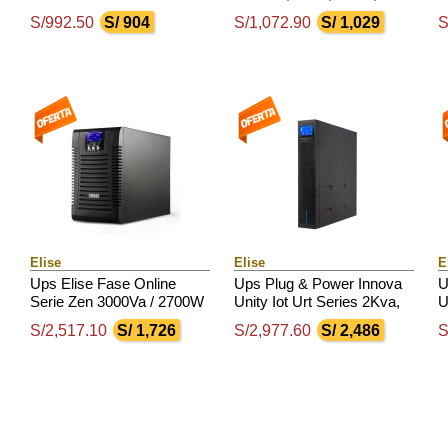
4 Tomas De Salida Nema
100V 300Vac, Display Lcd.
/
S/992.50
S/ 904
S/1,072.90
S/ 1,029
S
5-15 / Rs232 / Usb.
5
Elise
Elise
E
Ups Elise Fase Online
Ups Plug & Power Innova
U
Serie Zen 3000Va / 2700W
Unity Iot Urt Series 2Kva,
U
/ 6 Tomas De Salida Nema
2000Va,2000W, 220V, Db-9
3
S/2,517.10
S/ 1,726
S/2,977.60
S/ 2,486
S
5-15 / Usb
Rs 232 / Usb
/