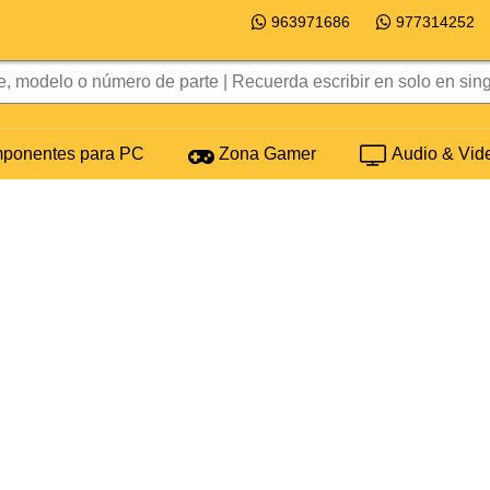
963971686
977314252
onentes para PC
Zona Gamer
Audio & Vid