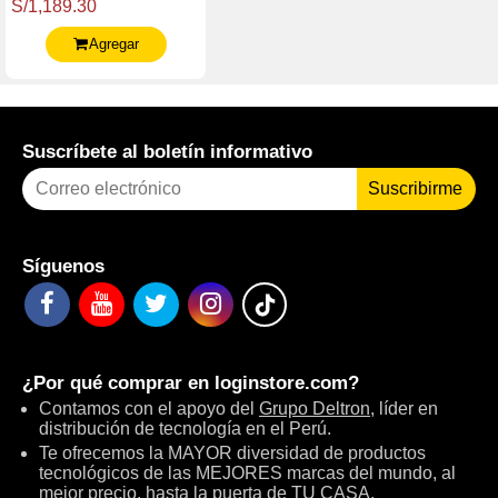
S/1,189.30
2280, Pcie Gen3 X4
Agregar
Suscríbete al boletín informativo
Suscribirme
Síguenos
¿Por qué comprar en
loginstore.com
?
Contamos con el apoyo del
Grupo Deltron
, líder en
distribución de tecnología en el Perú.
Te ofrecemos la MAYOR diversidad de productos
tecnológicos de las MEJORES marcas del mundo, al
mejor precio, hasta la puerta de TU CASA.