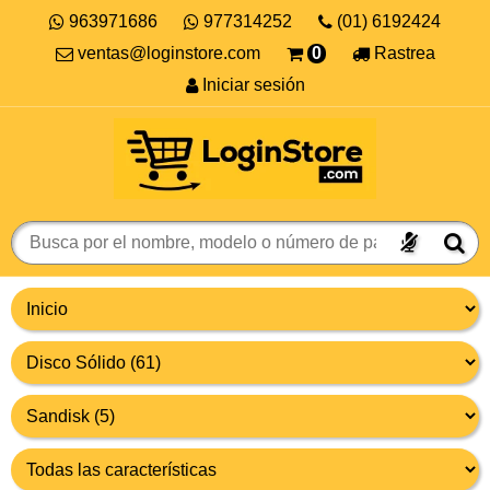
963971686
977314252
(01) 6192424
ventas@loginstore.com
0
Rastrea
Iniciar sesión