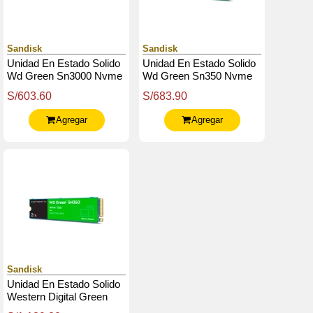
Sandisk
Sandisk
Unidad En Estado Solido
Unidad En Estado Solido
Wd Green Sn3000 Nvme
Wd Green Sn350 Nvme
500Gb M.2 2280, Pcie
1Tb M.2 2280, Pcie Gen3
S/603.60
S/683.90
Gen 4.0 X4, Nvme
X4 Nvme V1.3
Agregar
Agregar
Sandisk
Unidad En Estado Solido
Western Digital Green
Sn350 Nvme 2Tb M.2