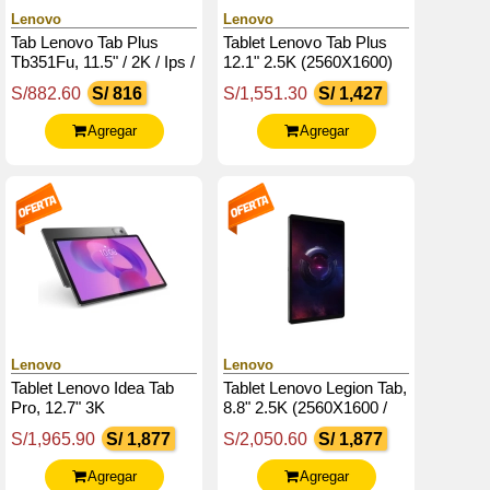
Lenovo
Lenovo
Tab Lenovo Tab Plus
Tablet Lenovo Tab Plus
Tb351Fu, 11.5" / 2K / Ips /
12.1" 2.5K (2560X1600)
Touch / Android 14 O Sup
Ips / 90Hz / Touch / 8Gb
S/882.60
S/ 816
S/1,551.30
S/ 1,427
/ 8Gb Lpddr4X / 128Gb
Ram / 256Gb Rom,
Ufs 2.2
Android 15
Agregar
Agregar
Lenovo
Lenovo
Tablet Lenovo Idea Tab
Tablet Lenovo Legion Tab,
Pro, 12.7" 3K
8.8" 2.5K (2560X1600 /
(2944X1840) Ltps /
Ltps / 500Nits(Typical) /
S/1,965.90
S/ 1,877
S/2,050.60
S/ 1,877
Glossy / Touch / Android
165Hz / Glossy / Touch
14 O Superior
Agregar
Agregar