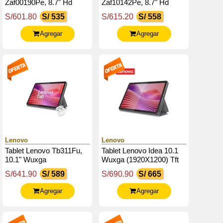
Zaf00190Pe, 8.7" Hd
Zaf10142Pe, 8.7" Hd
(1340X800) Ips, 4Gb
(1340X800) Ips, 4Gb
S/601.80
S/ 535
S/615.20
S/ 558
Ram Lpddr4X, 128Gb
Ram Lpddr4X, 128Gb
Emmc 5.1
Emmc 5.1
Agregar
Agregar
Lenovo
Lenovo
Tablet Lenovo Tb311Fu,
Tablet Lenovo Idea 10.1
10.1" Wuxga
Wuxga (1920X1200) Tft
(1920X1200) / Tft / Lcd /
Lcd (Ips) / Touch / Android
S/641.90
S/ 589
S/690.90
S/ 665
Ips / Touch / Android 14 O
14 O Superior
Superior
Agregar
Agregar