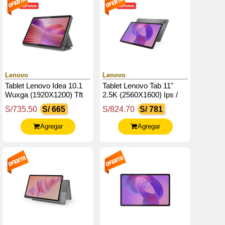
Lenovo
Lenovo
Tablet Lenovo Idea 10.1
Tablet Lenovo Tab 11"
Wuxga (1920X1200) Tft
2.5K (2560X1600) Ips /
Lcd (Ips) / Touch / Android
90Hz / Touch / 4Gb Ram /
S/735.50
S/ 665
S/824.70
S/ 781
14 O Superior
128Gb Rom, Android 15
O Sup.
Agregar
Agregar