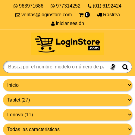
963971686
977314252
(01) 6192424
ventas@loginstore.com
0
Rastrea
Iniciar sesión