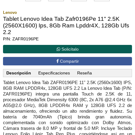
Lenovo
Tablet Lenovo Idea Tab Zafr0196Pe 11" 2.5K
(2560X1600) Ips, 8Gb Ram Lpddr4X, 128Gb Ufs
2.2
P/N: ZAFR0196PE
Solicítalo
Compartir
Descripción
Especificaciones
Reseña
Tablet Lenovo Idea Tab ZAFR0196PE 11" 2.5K (2560x1600) IPS,
8GB RAM LPDDR4x, 128GB UFS 2.2 La Lenovo Idea Tab (P/N:
ZAFR0196PE) integra una pantalla Touch de 2.5K de 11,
procesador MediaTek Dimensity 6300 (8C, 2x A76 @2.4 GHz 6x
A55@2.0 GHz), 8GB LPDDR4x RAM y 128GB UFS 2.2 de
almacenamiento, ofreciendo un alto rendimiento y fluidez. Su
batería de 7040mAh (Tipico) brinda gran autonomía,
complementada con sonido optimizado con Dolby Atmos,
Cámara trasera de 8.0 MP y frontal de 5.0 MP. Incluye Teclado
Lenovo Folio Lápiz Tab Pen Plus, convirtiéndose asi en un