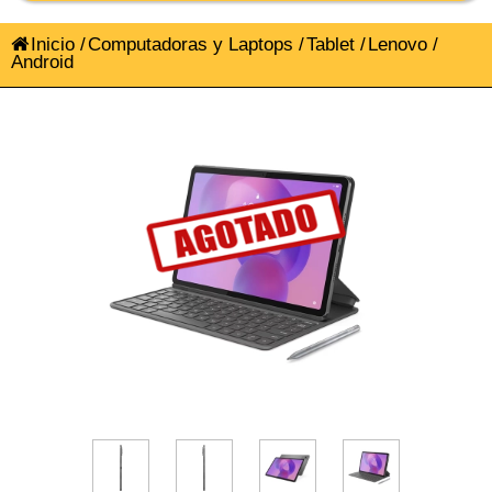
Inicio
/
Computadoras y Laptops
/
Tablet
/
Lenovo
/
Android