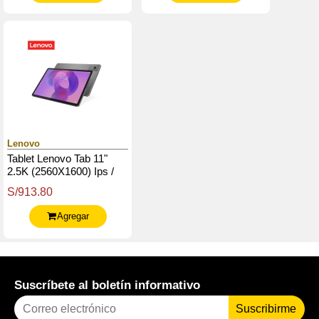
Lenovo
Tablet Lenovo Tab 11"
2.5K (2560X1600) Ips /
90Hz / Touch / 4Gb Ram /
S/913.80
128Gb Rom, Android 15
O Sup.
Agregar
Suscríbete al boletín informativo
Suscribirme