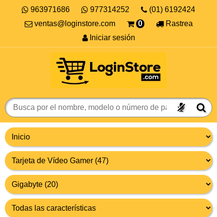
963971686
977314252
(01) 6192424
ventas@loginstore.com
0
Rastrea
Iniciar sesión