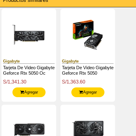
Productos similares
Gigabyte
Gigabyte
Tarjeta De Video Gigabyte
Tarjeta De Video Gigabyte
Geforce Rtx 5050 Oc
Geforce Rtx 5050
Low Profile 8G, 8 Gb
Windforce Oc V2 8G,
S/1,341.30
S/1,363.60
Gddr6, Pcie Gen 5.0
8Gb Gddr6, Pcie 5.0
Agregar
Agregar