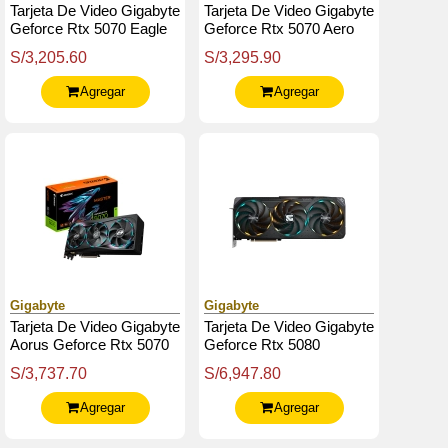
Tarjeta De Video Gigabyte
Tarjeta De Video Gigabyte
Geforce Rtx 5070 Eagle
Geforce Rtx 5070 Aero
Oc Ice Sff 12, 12 Gb
Oc 12G, 12 Gb Gddr7,
S/3,205.60
S/3,295.90
Gddr7, Pcie Gen 5.0
Pcie Gen 5.0
Agregar
Agregar
Gigabyte
Gigabyte
Tarjeta De Video Gigabyte
Tarjeta De Video Gigabyte
Aorus Geforce Rtx 5070
Geforce Rtx 5080
Master 12G, 12 Gb
Gaming Oc 16G, 16 Gb
S/3,737.70
S/6,947.80
Gddr7, Pcie Gen 5.0
Gddr7, Pcie Gen 5.0
Agregar
Agregar