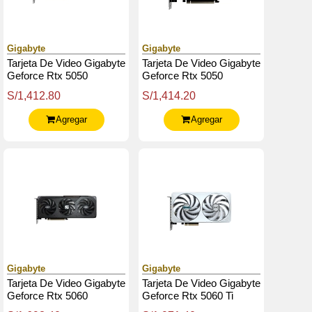
Gigabyte
Gigabyte
Tarjeta De Video Gigabyte
Tarjeta De Video Gigabyte
Geforce Rtx 5050
Geforce Rtx 5050
Gaming Oc 8G, 8 Gb
Windforce Oc 8G, 8 Gb
S/1,412.80
S/1,414.20
Gddr6, Pcie Gen 5.0
Gddr6, Pcie Gen 5.0
Agregar
Agregar
Gigabyte
Gigabyte
Tarjeta De Video Gigabyte
Tarjeta De Video Gigabyte
Geforce Rtx 5060
Geforce Rtx 5060 Ti
Gaming Oc 8G, 8 Gb
Eagle Oc Ice 8G, 8 Gb