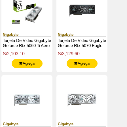
Gigabyte
Gigabyte
Tarjeta De Video Gigabyte
Tarjeta De Video Gigabyte
Geforce Rtx 5060 Ti Aero
Geforce Rtx 5070 Eagle
Oc 8G, 8Gb Gddr7, Pcie
Oc Sff 12G, 12 Gb
S/2,103.10
S/3,129.60
Gen 5.0
Gddr7, Pcie Gen 5.0
Agregar
Agregar
Gigabyte
Gigabyte