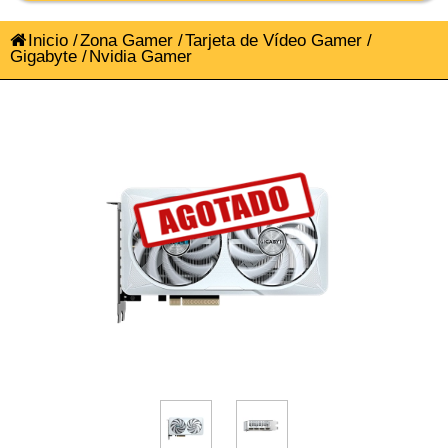
Inicio
/
Zona Gamer
/
Tarjeta de Vídeo Gamer
/
Gigabyte
/
Nvidia Gamer