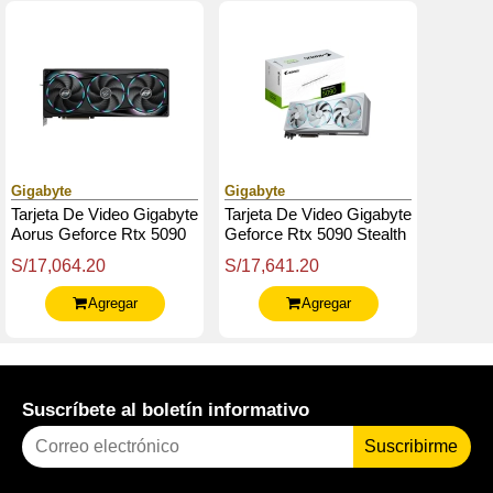
Gigabyte
Gigabyte
Tarjeta De Video Gigabyte
Tarjeta De Video Gigabyte
Aorus Geforce Rtx 5090
Geforce Rtx 5090 Stealth
Master 32G, 32 Gb
Ice 32G, 32Gb Gddr7,
S/17,064.20
S/17,641.20
Gddr7, Pcie Gen 5.0
Pcie Gen 5.0
Agregar
Agregar
Suscríbete al boletín informativo
Suscribirme