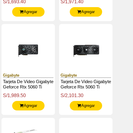
S/1,693.40
S/1,971.40
Gddr7, Pcie Gen 5.0
Gddr7, Pcie Gen 5.0
Agregar
Agregar
Gigabyte
Gigabyte
Tarjeta De Video Gigabyte
Tarjeta De Video Gigabyte
Geforce Rtx 5060 Ti
Geforce Rtx 5060 Ti
Eagle Oc 8G, 8 Gb
Gaming Oc 8G, 8 Gb
S/1,989.50
S/2,101.30
Gddr7, Pcie Gen 5.0
Gddr7, Pcie Gen 5.0
Agregar
Agregar