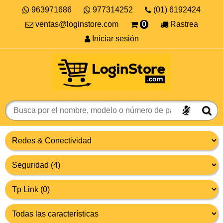
963971686
977314252
(01) 6192424
ventas@loginstore.com
0
Rastrea
Iniciar sesión