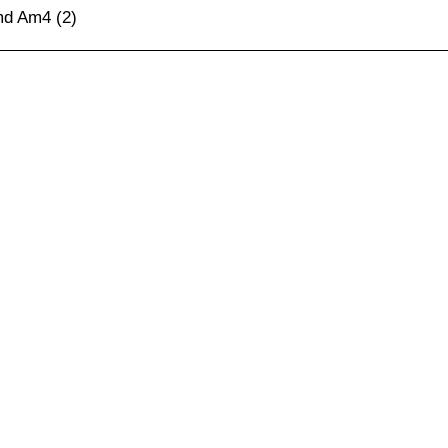
d Am4
(2)