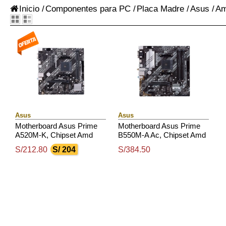
Inicio
/
Componentes para PC
/
Placa Madre
/
Asus
/
Am
Asus
Asus
Motherboard Asus Prime
Motherboard Asus Prime
A520M-K, Chipset Amd
B550M-A Ac, Chipset Amd
A520, Socket Amd Am4,
B550, Socket Amd Am4,
S/212.80
S/ 204
S/384.50
Micro Atx
Matx