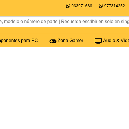
963971686
977314252
onentes para PC
Zona Gamer
Audio & Vid