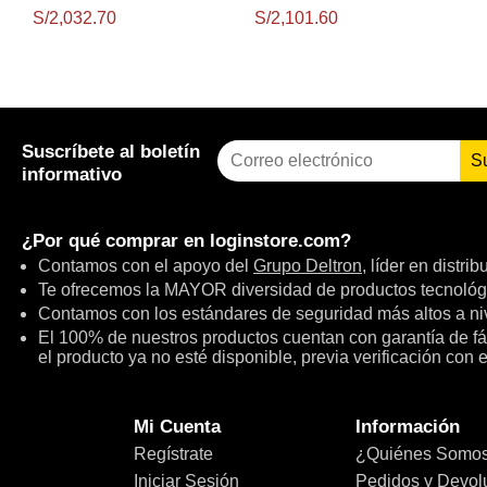
Wifi, Chipset Amd X870E,
S/2,032.70
S/2,101.60
Socket Amd Am5, Atx
Suscríbete al boletín
S
informativo
¿Por qué comprar en
loginstore.com
?
Contamos con el apoyo del
Grupo Deltron
, líder en distri
Te ofrecemos la MAYOR diversidad de productos tecnológ
Contamos con los estándares de seguridad más altos a niv
El 100% de nuestros productos cuentan con garantía de fábr
el producto ya no esté disponible, previa verificación con 
Mi Cuenta
Información
Regístrate
¿Quiénes Somo
Iniciar Sesión
Pedidos y Devol