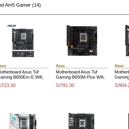
d Am5 Gamer
(14)
sus
Asus
Asus
otherboard Asus Tuf
Motherboard Asus Tuf
Mother
aming B650Em-E Wifi,
Gaming B650M-Plus Wifi,
Gaming
hipset Amd B650, Amd
Chipset Amd B650, Amd
Chipse
/723.30
S/791.30
S/904.
ocket Am5, Matx
Socket Am5, Matx
Amd Am