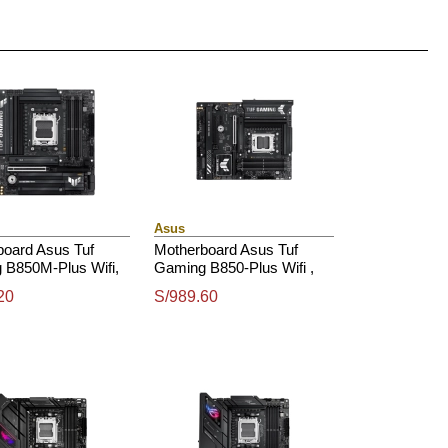
Asus
board Asus Tuf
Motherboard Asus Tuf
 B850M-Plus Wifi,
Gaming B850-Plus Wifi ,
t Amd B850, Socket
Chipset Amd B850, Socket
20
S/989.60
5, Matx
Amd Am5, Atx