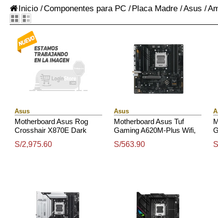
Inicio
/
Componentes para PC
/
Placa Madre
/
Asus
/
Am
Asus
Asus
A
Motherboard Asus Rog
Motherboard Asus Tuf
M
Crosshair X870E Dark
Gaming A620M-Plus Wifi,
G
Hero, Chipset Amd X870E,
Chipset Amd B620, Amd
C
S/2,975.60
S/563.90
S
Socket Amd Am5, Atx
Socket Am5, Matx
S