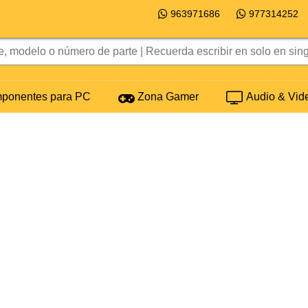
963971686
977314252
onentes para PC
Zona Gamer
Audio & Vid