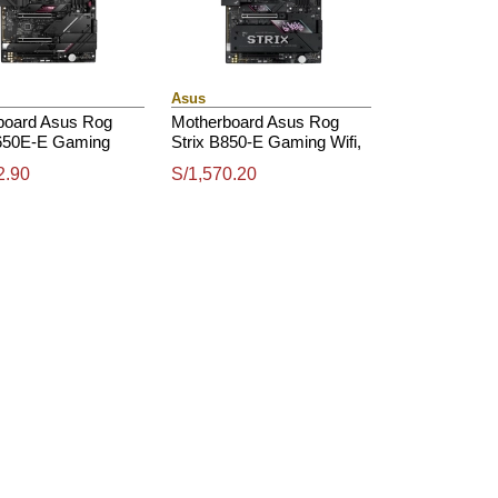
Asus
board Asus Rog
Motherboard Asus Rog
B650E-E Gaming
Strix B850-E Gaming Wifi,
hipset Amd B650,
Chipset Amd B850, Socket
2.90
S/1,570.20
 Amd Am5, Atx
Amd Am5, Atx