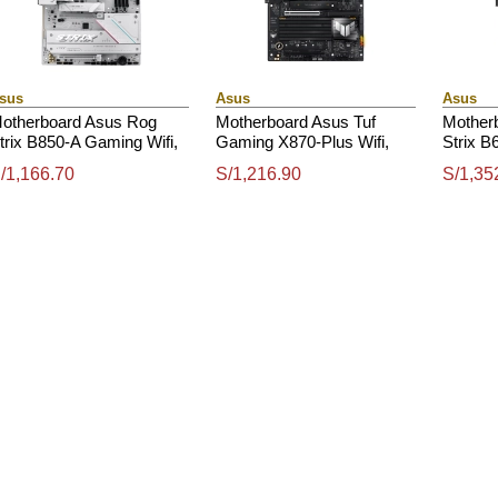
sus
Asus
Asus
otherboard Asus Rog
Motherboard Asus Tuf
Mother
trix B850-A Gaming Wifi,
Gaming X870-Plus Wifi,
Strix 
hipset Amd B850, Socket
Chipset Amd X870, Socket
Wifi, C
/1,166.70
S/1,216.90
S/1,35
md Am5, Atx
Amd Am5, Atx
Socket