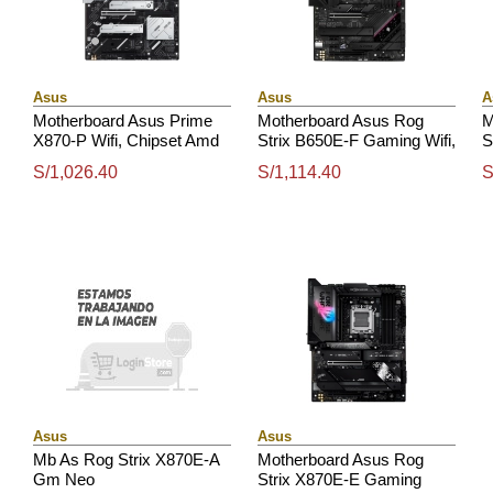
Asus
Asus
A
Motherboard Asus Prime
Motherboard Asus Rog
M
X870-P Wifi, Chipset Amd
Strix B650E-F Gaming Wifi,
S
X870, Socket Amd Am5,
Chipset Amd B650, Socket
C
S/1,026.40
S/1,114.40
S
Atx
Amd Am5, Atx
A
Asus
Asus
Mb As Rog Strix X870E-A
Motherboard Asus Rog
Gm Neo
Strix X870E-E Gaming