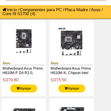
Inicio
/
Componentes para PC
/
Placa Madre
/
Asus
/
Core I9 S1700
(4)
Asus
Asus
Motherboard Asus Prime
Motherboard Asus Prime
H610M-F D4 R2.0,
H610M-K, Chipset Intel
Chipset Intel H610,
H610, Lga1700, Micro Atx
S/270.80
S/275.50
Lga1700, Micro-Atx
Agregar
Agregar