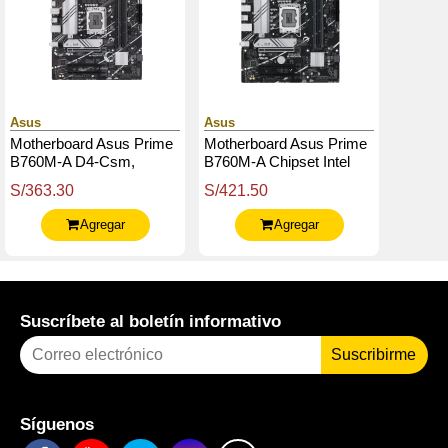
Asus
Asus
Motherboard Asus Prime
Motherboard Asus Prime
B760M-A D4-Csm,
B760M-A Chipset Intel
Chipset Intel B760,
B760, Lga1700, Micro Atx
S/363.30
S/421.50
Lga1700, Hdmi, Dp, Matx
Agregar
Agregar
Suscríbete al boletín informativo
Suscribirme
Síguenos