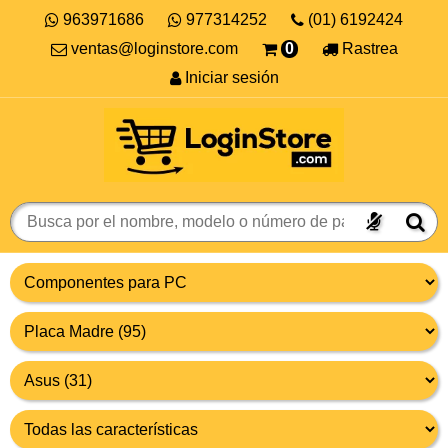
963971686
977314252
(01) 6192424
ventas@loginstore.com
0
Rastrea
Iniciar sesión