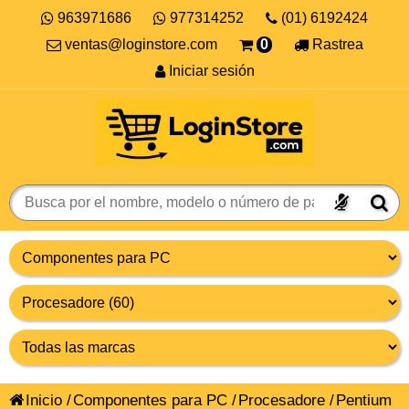
963971686
977314252
(01) 6192424
ventas@loginstore.com
0
Rastrea
Iniciar sesión
Inicio
/
Componentes para PC
/
Procesadore
/
Pentium