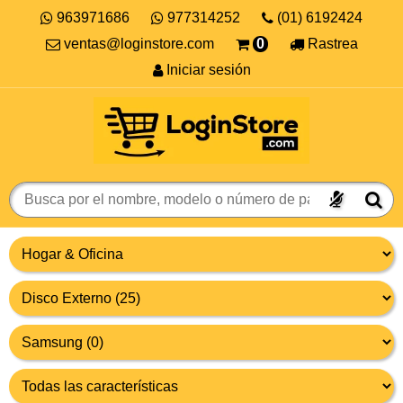
963971686
977314252
(01) 6192424
ventas@loginstore.com
0
Rastrea
Iniciar sesión