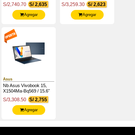
Fhd Ips, Core 5 210H
Fhd Ips / Core 5-120U
S/2,740.70
S/ 2,635
S/3,259.30
S/ 2,623
Hasta 4.8Ghz, 16Gb
5.0G / 8Gb Ddr5 / 512Gb
Ddr5
Ssd M.2
Agregar
Agregar
Asus
Nb Asus Vivobook 15,
X1504Ma-Bq569 / 15.6"
Fhd Ips / Core 5-320
S/3,308.50
S/ 2,755
4.6Ghz / 8Gb Ddr5 /
512Gb Ssd M.2
Agregar