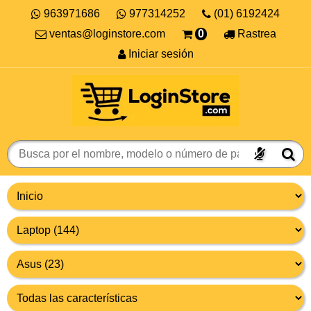
963971686
977314252
(01) 6192424
ventas@loginstore.com
0
Rastrea
Iniciar sesión