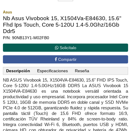
Asus
Nb Asus Vivobook 15, X1504Va-E84630, 15.6"
Fhd Ips Touch, Core 5-120U 1.4-5.0Ghz/16Gb
Ddr5
P/N: 90NB13Y1-M02FB0
Solicítalo
Compartir
Descripción
Especificaciones
Reseña
NB ASUS Vivobook 15, X1504VA-E84630, 15.6" FHD IPS Touch,
Core 5-120U 1.4-5.0GHz/16GB DDR5 La ASUS Vivobook 15
X1504VA-E84630 es una notebook versátil orientada a
productividad y uso empresarial. Incorpora procesador Intel Core
5 120U, 16GB de memoria DDR5 en doble canal y SSD NVMe
PCIe 4.0 de 512GB, garantizando fluidez y rápida respuesta. Su
pantalla táctil (Touch) de 15.6 FHD ofrece formato 16:9,
certificación TÜV Rheinland y 84% de screen-to-body ratio.
Integra conectividad Wi-Fi 6, Bluetooth, puertos USB y HDMI,
cámara HD con obturador de privacidad y batería de 42Wh.