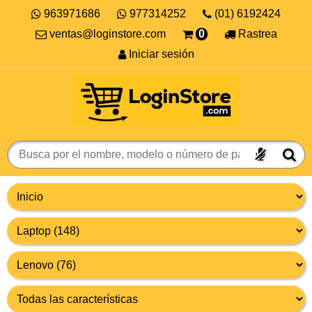
963971686
977314252
(01) 6192424
ventas@loginstore.com
0
Rastrea
Iniciar sesión