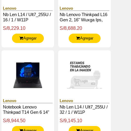
Lenovo
Lenovo
Nb Len L14 / Ult7_255U /
Nb Lenovo Thinkpad L16
16 / 1 / W11P
Gen 2, 16" Wuxga Ips,
Core U7 255U 5.2 Ghz,
S/8,229.10
S/8,688.20
32Gb Ddr5-5600, 1Tb
Agregar
Agregar
Lenovo
Lenovo
Notebook Lenovo
Nb Len L14 / Ult7_255U /
Thinkpad T14 Gen 6 14"
32 / 1 / W11P
Wuxga Ips Core Ultra 7
S/8,944.50
S/9,145.10
255U Hasta 5.2Ghz,
16Gb Ddr5
Agregar
Agregar