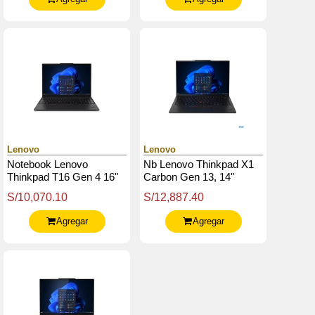
Lenovo
Lenovo
Notebook Lenovo
Nb Lenovo Thinkpad X1
Thinkpad T16 Gen 4 16"
Carbon Gen 13, 14"
Wuxga Ips, Core Ultra 7
Wuxga Ips Core Ultra 7
S/10,070.10
S/12,887.40
255U Hasta 5.2Ghz 32Gb
255U 5.2Ghz, 32Gb
Ddr5
Lpddr5X
Agregar
Agregar