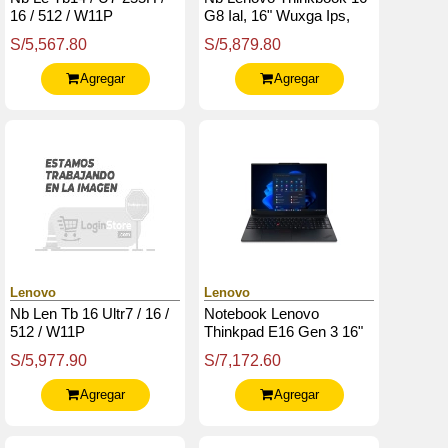
16 / 512 / W11P
G8 Ial, 16" Wuxga Ips,
Core Ultra 7 255H De
S/5,567.80
S/5,879.80
5.1Ghz, 16Gb Ddr5-5600
Agregar
Agregar
Lenovo
Lenovo
Nb Len Tb 16 Ultr7 / 16 /
Notebook Lenovo
512 / W11P
Thinkpad E16 Gen 3 16"
Wuxga Ips Core Ultra 7
S/5,977.90
S/7,172.60
255H Hasta 4.8Ghz,
16Gb Ddr5
Agregar
Agregar