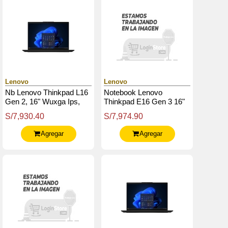
Lenovo
Lenovo
Nb Lenovo Thinkpad L16
Notebook Lenovo
Gen 2, 16" Wuxga Ips,
Thinkpad E16 Gen 3 16"
Core U7 225U 5.2Ghz,
Wuxga Ips Core Ultra 7
S/7,930.40
S/7,974.90
60Hz, 16Gb Ddr5-
255H Hasta 5.1Ghz,
5600Mhz
32Gb Ddr5
Agregar
Agregar