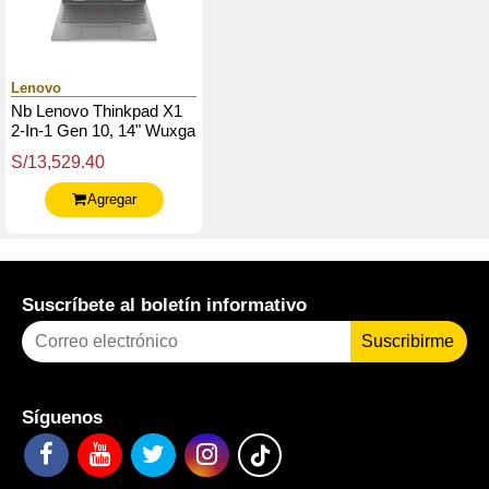
Lenovo
Nb Lenovo Thinkpad X1
2-In-1 Gen 10, 14" Wuxga
Ips Touch, Core Ultra 7
S/13,529.40
255U Hasta 5.2Ghz
Agregar
Suscríbete al boletín informativo
Suscribirme
Síguenos