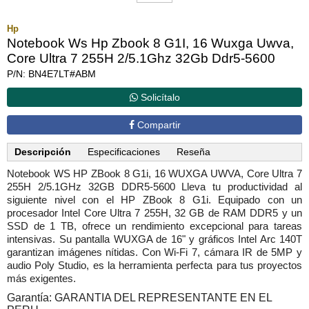
Hp
Notebook Ws Hp Zbook 8 G1I, 16 Wuxga Uwva,
Core Ultra 7 255H 2/5.1Ghz 32Gb Ddr5-5600
P/N: BN4E7LT#ABM
Solicítalo
Compartir
Descripción
Especificaciones
Reseña
Notebook WS HP ZBook 8 G1i, 16 WUXGA UWVA, Core Ultra 7
255H 2/5.1GHz 32GB DDR5-5600 Lleva tu productividad al
siguiente nivel con el HP ZBook 8 G1i. Equipado con un
procesador Intel Core Ultra 7 255H, 32 GB de RAM DDR5 y un
SSD de 1 TB, ofrece un rendimiento excepcional para tareas
intensivas. Su pantalla WUXGA de 16" y gráficos Intel Arc 140T
garantizan imágenes nítidas. Con Wi-Fi 7, cámara IR de 5MP y
audio Poly Studio, es la herramienta perfecta para tus proyectos
más exigentes.
Garantía: GARANTIA DEL REPRESENTANTE EN EL