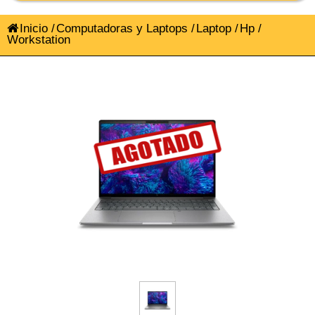
Inicio
/
Computadoras y Laptops
/
Laptop
/
Hp
/
Workstation