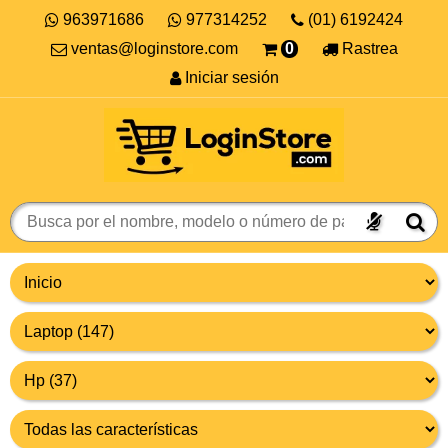
963971686
977314252
(01) 6192424
ventas@loginstore.com
0
Rastrea
Iniciar sesión