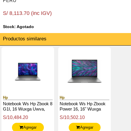
PERU
S/ 8,113.70 (inc IGV)
Stock: Agotado
Productos similares
Hp
Hp
Notebook Ws Hp Zbook 8
Notebook Ws Hp Zbook
G1I, 16 Wuxga Uwva,
Power 16, 16" Wuxga
Core Ultra 9 285H 2.9 /
Uwva, Core Ultra 9-185H
S/10,484.20
S/10,502.10
5.4Ghz, 32Gb Ddr5-5600
2.3 / 5.1Ghz 16Gb Ddr5-
5600
Agregar
Agregar